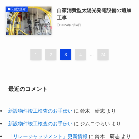
自家消費型太陽光発電設備の追加
太陽光発電
工事
2024年7月4日
1
2
3
4
...
24
最近のコメント
新設物件竣工検査のお手伝い
に
鈴木 研志
より
新設物件竣工検査のお手伝い
に
ジムニつらい
より
「リレージャッジメント」更新情報
に
鈴木 研志
より