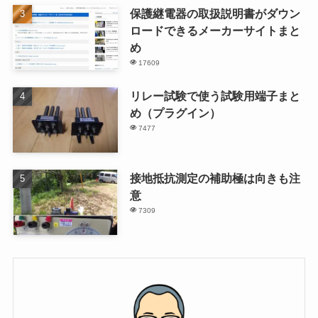
保護継電器の取扱説明書がダウン
ロードできるメーカーサイトまと
め
17609
リレー試験で使う試験用端子まと
め（プラグイン）
7477
接地抵抗測定の補助極は向きも注
意
7309