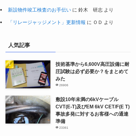
新設物件竣工検査のお手伝い
に
鈴木 研志
より
「リレージャッジメント」更新情報
に
ＯＤ
より
人気記事
技術基準から6,600V高圧設備に耐
圧試験は必ず必要か？をまとめて
みた
26906
敷設10年未満の6kVケーブル
CVT(E-T)及びEM 6kV CET/F(E T)
事故多発に対するお客様への通達
準備
23361