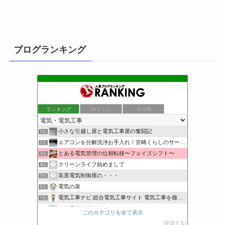
ブログランキング
ランキング
ポイント
ブロ画
小さな引越し屋と電気工事屋の奮闘記
1位
エアコンを分解洗浄お手入れ！宮崎くらしのサービス
2位
とある電気管理の位相転移〜フェイズシフト〜
3位
クリーンライフ始めまして
4位
装置電気制御屋の・・・
5位
電気の泉
6位
電気工事ナビ 総合電気工事サイト 電気工事を徹底解説
7位
東洋電装株式会社すたっぷぶろぐ
8位
このカテゴリを全て表示
工学の資格jp〜ゴールド〜
9位
参加する