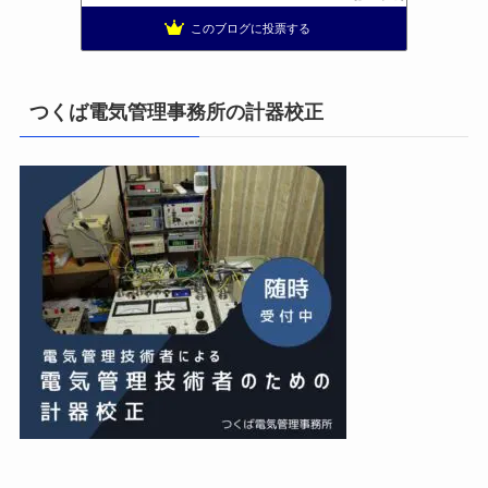
日置空調 | エアコン取付 鹿児島 | 鹿児島のエアコン工事
10位
このブログに投票する
まぁ、ちゃんと仕事ができればいいな
11位
小林消防設備〜経営学修士 全類消防設備士 福岡県豊前市〜
12位
太陽光発電で、第二の年金.JP茨城県鹿嶋市赤嶺電研企画ブログ
13位
つくば電気管理事務所の計器校正
エンジニアリング日記
14位
私の電気主任技術者実務記事＋電気プチ動画
15位