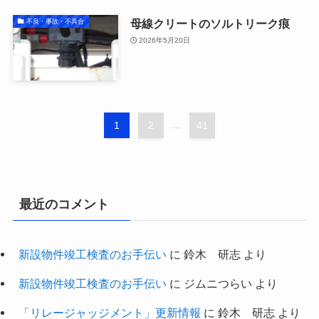
母線クリートのソルトリーク痕
不良・事故・不具合
2026年5月20日
1
2
...
41
最近のコメント
新設物件竣工検査のお手伝い
に
鈴木 研志
より
新設物件竣工検査のお手伝い
に
ジムニつらい
より
「リレージャッジメント」更新情報
に
鈴木 研志
より