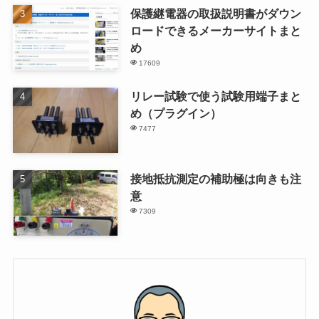
保護継電器の取扱説明書がダウン
ロードできるメーカーサイトまと
め
17609
リレー試験で使う試験用端子まと
め（プラグイン）
7477
接地抵抗測定の補助極は向きも注
意
7309