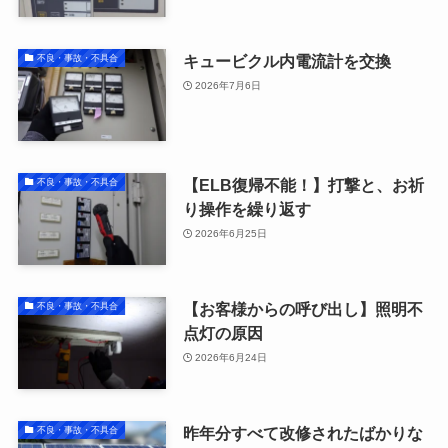
キュービクル内電流計を交換
不良・事故・不具合
2026年7月6日
【ELB復帰不能！】打撃と、お祈
不良・事故・不具合
り操作を繰り返す
2026年6月25日
【お客様からの呼び出し】照明不
不良・事故・不具合
点灯の原因
2026年6月24日
昨年分すべて改修されたばかりな
不良・事故・不具合