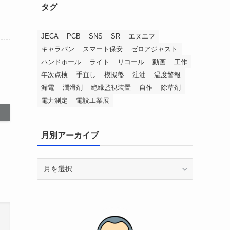
タグ
JECA
PCB
SNS
SR
エヌエフ
キャラバン
スマート保安
ゼロアジャスト
ハンドホール
ライト
リコール
動画
工作
年次点検
手直し
模擬盤
注油
温度警報
漏電
潤滑剤
絶縁監視装置
自作
除草剤
電力測定
電設工業展
月別アーカイブ
月
別
ア
ー
カ
イ