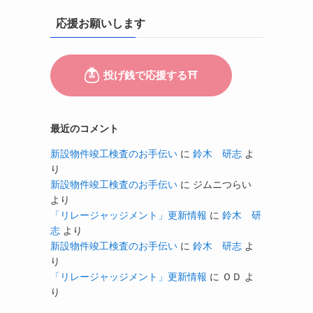
応援お願いします
最近のコメント
新設物件竣工検査のお手伝い
に
鈴木 研志
よ
り
新設物件竣工検査のお手伝い
に
ジムニつらい
より
「リレージャッジメント」更新情報
に
鈴木 研
志
より
新設物件竣工検査のお手伝い
に
鈴木 研志
よ
り
「リレージャッジメント」更新情報
に
ＯＤ
よ
り