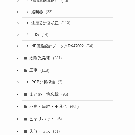
(13)
保護具防具耐圧
(33)
遮断器
(119)
測定器計器校正
(14)
LBS
(54)
NF回路設計ブロックRX47022
太陽光発電
(231)
工事
(118)
(3)
PCB分析採油
まとめ・備忘録
(95)
不良・事故・不具合
(408)
ヒヤリハット
(6)
失敗・ミス
(31)