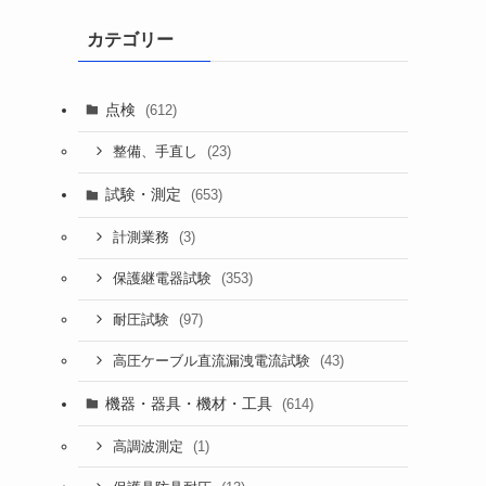
カテゴリー
点検
(612)
(23)
整備、手直し
試験・測定
(653)
(3)
計測業務
(353)
保護継電器試験
(97)
耐圧試験
(43)
高圧ケーブル直流漏洩電流試験
機器・器具・機材・工具
(614)
(1)
高調波測定