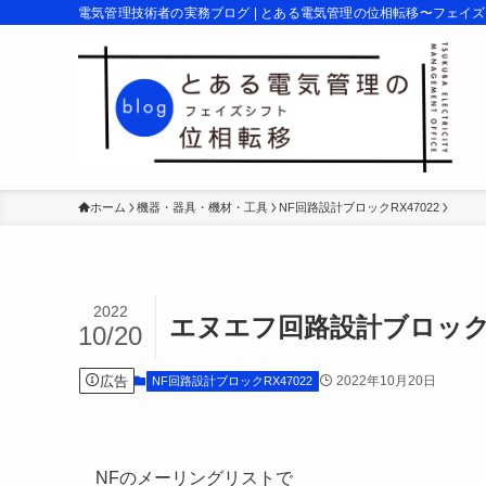
電気管理技術者の実務ブログ | とある電気管理の位相転移〜フェイ
ホーム
機器・器具・機材・工具
NF回路設計ブロックRX47022
2022
エヌエフ回路設計ブロッ
10/20
広告
2022年10月20日
NF回路設計ブロックRX47022
NFのメーリングリストで