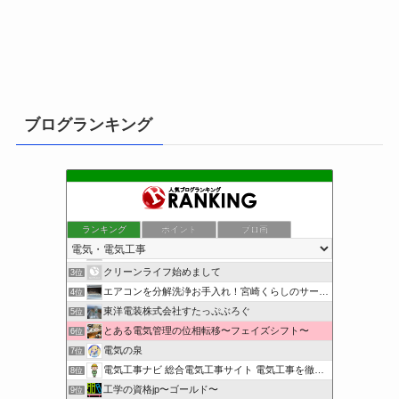
ブログランキング
ランキング
ポイント
ブロ画
小さな引越し屋と電気工事屋の奮闘記
1位
装置電気制御屋の・・・
2位
クリーンライフ始めまして
3位
エアコンを分解洗浄お手入れ！宮崎くらしのサービス
4位
東洋電装株式会社すたっぷぶろぐ
5位
とある電気管理の位相転移〜フェイズシフト〜
6位
電気の泉
7位
電気工事ナビ 総合電気工事サイト 電気工事を徹底解説
8位
工学の資格jp〜ゴールド〜
9位