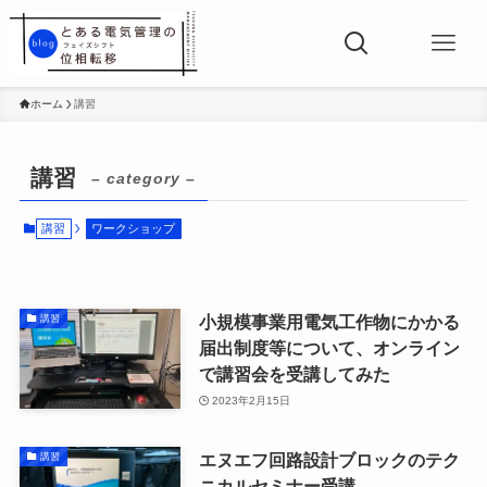
ホーム
講習
講習
– category –
講習
ワークショップ
小規模事業用電気工作物にかかる
講習
届出制度等について、オンライン
で講習会を受講してみた
2023年2月15日
エヌエフ回路設計ブロックのテク
講習
ニカルセミナー受講