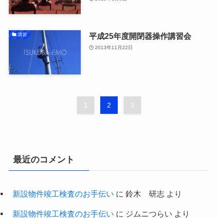
平成25年度開閉器操作講習会
講習
2013年11月22日
1
2
3
最近のコメント
新設物件竣工検査のお手伝い
に
鈴木 研志
より
新設物件竣工検査のお手伝い
に
ジムニつらい
より