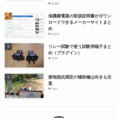
23343
保護継電器の取扱説明書がダウン
ロードできるメーカーサイトまと
め
17576
リレー試験で使う試験用端子まと
め（プラグイン）
7470
接地抵抗測定の補助極は向きも注
意
7307