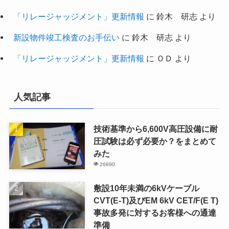
「リレージャッジメント」更新情報
に
鈴木 研志
より
新設物件竣工検査のお手伝い
に
鈴木 研志
より
「リレージャッジメント」更新情報
に
ＯＤ
より
人気記事
技術基準から6,600V高圧設備に耐
圧試験は必ず必要か？をまとめて
みた
26890
敷設10年未満の6kVケーブル
CVT(E-T)及びEM 6kV CET/F(E T)
事故多発に対するお客様への通達
準備