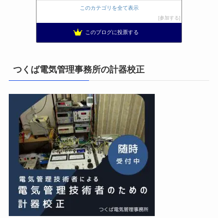
日置空調 | エアコン取付 鹿児島 | 鹿児島のエアコン工事
10位
このカテゴリを全て表示
まぁ、ちゃんと仕事ができればいいな
11位
参加する
小林消防設備〜経営学修士 全類消防設備士 福岡県豊前市〜
12位
このブログに投票する
太陽光発電で、第二の年金.JP茨城県鹿嶋市赤嶺電研企画ブログ
13位
エンジニアリング日記
14位
私の電気主任技術者実務記事＋電気プチ動画
15位
つくば電気管理事務所の計器校正