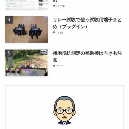
め
17576
リレー試験で使う試験用端子まと
め（プラグイン）
7470
接地抵抗測定の補助極は向きも注
意
7307