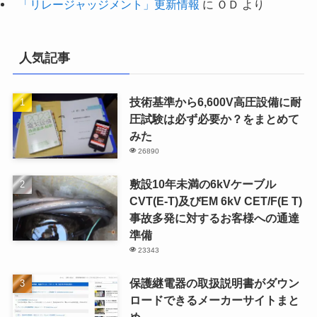
「リレージャッジメント」更新情報
に
ＯＤ
より
人気記事
技術基準から6,600V高圧設備に耐
圧試験は必ず必要か？をまとめて
みた
26890
敷設10年未満の6kVケーブル
CVT(E-T)及びEM 6kV CET/F(E T)
事故多発に対するお客様への通達
準備
23343
保護継電器の取扱説明書がダウン
ロードできるメーカーサイトまと