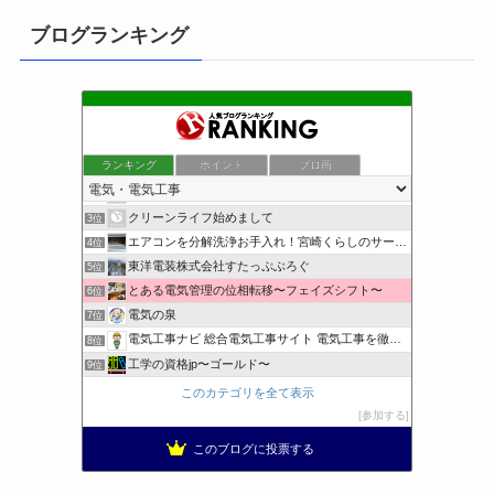
ブログランキング
ランキング
ポイント
ブロ画
小さな引越し屋と電気工事屋の奮闘記
1位
装置電気制御屋の・・・
2位
クリーンライフ始めまして
3位
エアコンを分解洗浄お手入れ！宮崎くらしのサービス
4位
東洋電装株式会社すたっぷぶろぐ
5位
とある電気管理の位相転移〜フェイズシフト〜
6位
電気の泉
7位
電気工事ナビ 総合電気工事サイト 電気工事を徹底解説
8位
工学の資格jp〜ゴールド〜
9位
日置空調 | エアコン取付 鹿児島 | 鹿児島のエアコン工事
10位
このカテゴリを全て表示
まぁ、ちゃんと仕事ができればいいな
11位
参加する
小林消防設備〜経営学修士 全類消防設備士 福岡県豊前市〜
12位
このブログに投票する
太陽光発電で、第二の年金.JP茨城県鹿嶋市赤嶺電研企画ブログ
13位
エンジニアリング日記
14位