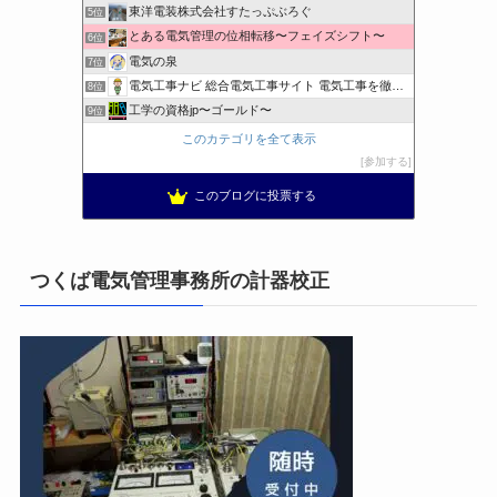
東洋電装株式会社すたっぷぶろぐ
5位
とある電気管理の位相転移〜フェイズシフト〜
6位
電気の泉
7位
電気工事ナビ 総合電気工事サイト 電気工事を徹底解説
8位
工学の資格jp〜ゴールド〜
9位
日置空調 | エアコン取付 鹿児島 | 鹿児島のエアコン工事
10位
このカテゴリを全て表示
まぁ、ちゃんと仕事ができればいいな
11位
参加する
小林消防設備〜経営学修士 全類消防設備士 福岡県豊前市〜
12位
このブログに投票する
太陽光発電で、第二の年金.JP茨城県鹿嶋市赤嶺電研企画ブログ
13位
エンジニアリング日記
14位
私の電気主任技術者実務記事＋電気プチ動画
15位
つくば電気管理事務所の計器校正