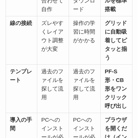
合わせて
ダウンロ
ルを標準
自作
ード
搭載
線の接続
ズレやす
操作の学
グリッド
くレイア
習に時間
に自動吸
ウト調整
がかかる
着してピ
が大変
タッと揃
う
テンプレ
過去のフ
過去のフ
PF-S
ート
ァイルを
ァイルを
形・CB
探して流
探して流
形をワン
用
用
クリック
呼び出し
導入の手
PCへの
PCへの
ブラウザ
間
インスト
インスト
を開くだ
ールが必
ールが必
け（イン