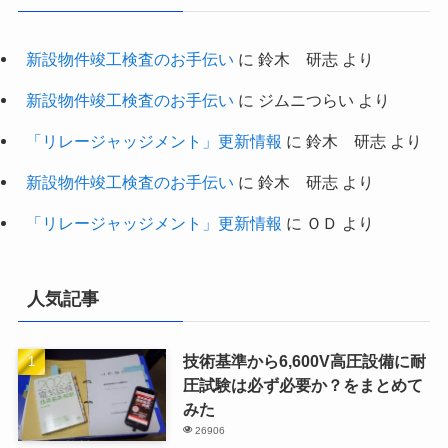
新設物件竣工検査のお手伝い
に
鈴木 研志
より
新設物件竣工検査のお手伝い
に
ジムニつらい
より
「リレージャッジメント」更新情報
に
鈴木 研志
より
新設物件竣工検査のお手伝い
に
鈴木 研志
より
「リレージャッジメント」更新情報
に
ＯＤ
より
人気記事
技術基準から6,600V高圧設備に耐
圧試験は必ず必要か？をまとめて
みた
26906