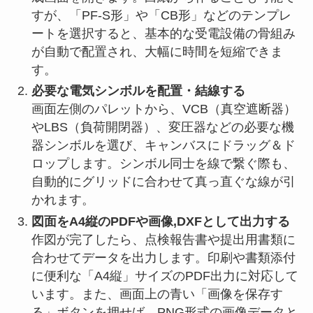
すが、「PF-S形」や「CB形」などのテンプレ
ートを選択すると、基本的な受電設備の骨組み
が自動で配置され、大幅に時間を短縮できま
す。
必要な電気シンボルを配置・結線する
画面左側のパレットから、VCB（真空遮断器）
やLBS（負荷開閉器）、変圧器などの必要な機
器シンボルを選び、キャンバスにドラッグ＆ド
ロップします。シンボル同士を線で繋ぐ際も、
自動的にグリッドに合わせて真っ直ぐな線が引
かれます。
図面をA4縦のPDFや画像,DXFとして出力する
作図が完了したら、点検報告書や提出用書類に
合わせてデータを出力します。印刷や書類添付
に便利な「A4縦」サイズのPDF出力に対応して
います。また、画面上の青い「画像を保存す
る」ボタンを押せば、PNG形式の画像データと