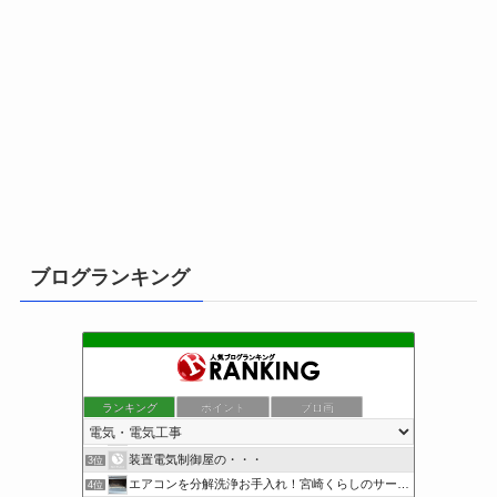
ブログランキング
ランキング
ポイント
ブロ画
小さな引越し屋と電気工事屋の奮闘記
1位
クリーンライフ始めまして
2位
装置電気制御屋の・・・
3位
エアコンを分解洗浄お手入れ！宮崎くらしのサービス
4位