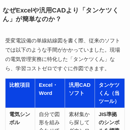
なぜExcelや汎用CADより「タンケツく
ん」が簡単なのか？
受変電設備の単線結線図を書く際、従来のソフト
では以下のような手間がかかっていました。現場
の電気管理実務に特化した「タンケツくん」な
ら、学習コストゼロですぐに作図できます。
比較項目
Excel・
汎用CAD
タンケツ
Word
ソフト
くん（当
ツール）
電気シン
自分で図
素材集か
JIS準拠
ボル
形を組み
ら探して
のシンボ