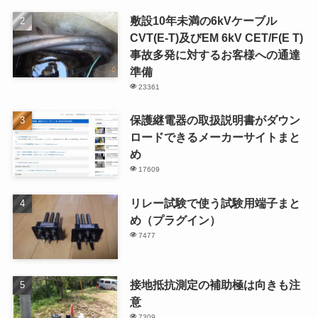
敷設10年未満の6kVケーブル
CVT(E-T)及びEM 6kV CET/F(E T)
事故多発に対するお客様への通達
準備
23361
保護継電器の取扱説明書がダウン
ロードできるメーカーサイトまと
め
17609
リレー試験で使う試験用端子まと
め（プラグイン）
7477
接地抵抗測定の補助極は向きも注
意
7309