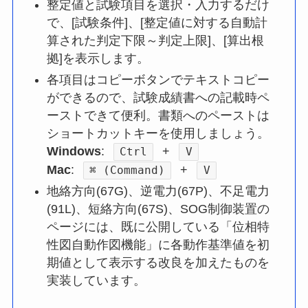
整定値と試験項目を選択・入力するだけ
で、[試験条件]、[整定値に対する自動計
算された判定下限～判定上限]、[算出根
拠]を表示します。
各項目はコピーボタンでテキストコピー
ができるので、試験成績書への記載時ペ
ーストできて便利。書類へのペーストは
ショートカットキーを使用しましょう。
Windows
:
+
Ctrl
V
Mac
:
+
⌘ (Command)
V
地絡方向(67G)、逆電力(67P)、不足電力
(91L)、短絡方向(67S)、SOG制御装置の
ページには、既に公開している「位相特
性図自動作図機能」に各動作基準値を初
期値として表示する改良を加えたものを
実装しています。