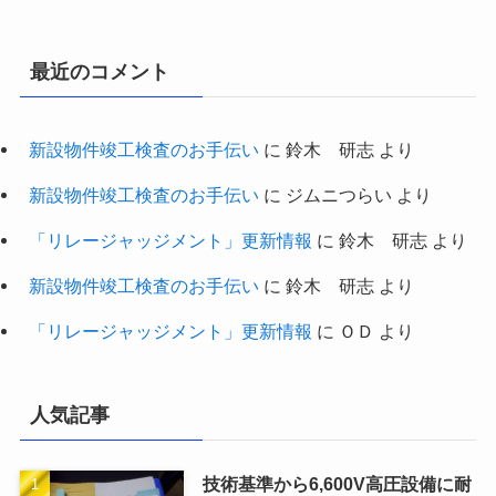
最近のコメント
新設物件竣工検査のお手伝い
に
鈴木 研志
より
新設物件竣工検査のお手伝い
に
ジムニつらい
より
「リレージャッジメント」更新情報
に
鈴木 研志
より
新設物件竣工検査のお手伝い
に
鈴木 研志
より
「リレージャッジメント」更新情報
に
ＯＤ
より
人気記事
技術基準から6,600V高圧設備に耐