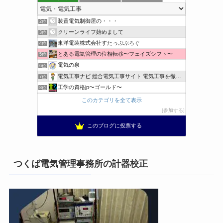
小さな引越し屋と電気工事屋の奮闘記
1位
装置電気制御屋の・・・
2位
クリーンライフ始めまして
3位
東洋電装株式会社すたっぷぶろぐ
4位
とある電気管理の位相転移〜フェイズシフト〜
5位
電気の泉
6位
電気工事ナビ 総合電気工事サイト 電気工事を徹底解説
7位
工学の資格jp〜ゴールド〜
8位
日置空調 | エアコン取付 鹿児島 | 鹿児島のエアコン工事
9位
このカテゴリを全て表示
まぁ、ちゃんと仕事ができればいいな
10位
参加する
小林消防設備〜経営学修士 全類消防設備士 福岡県豊前市〜
11位
このブログに投票する
太陽光発電で、第二の年金.JP茨城県鹿嶋市赤嶺電研企画ブログ
12位
エンジニアリング日記
13位
私の電気主任技術者実務記事＋電気プチ動画
14位
つくば電気管理事務所の計器校正
★電験三種に合格させてあげる|理論攻略講座
15位