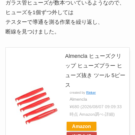
ガラス管ヒューズが数本ついているようなので、
ヒューズを1個ずつ外しては
テスターで導通を測る作業を繰り返し、
断線を見つけました。
Almencla ヒューズクリ
ップ ヒューズプラー ヒ
ューズ抜き ツール 5ピー
ス
created by
Rinker
Almencla
¥680
(2026/08/07 09:09:33
時点 Amazon調べ-
詳細)
Amazon