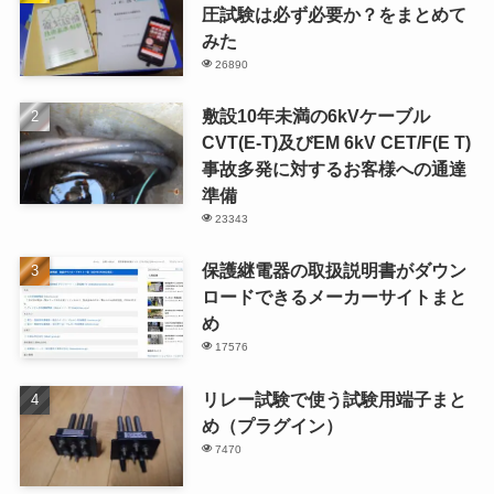
圧試験は必ず必要か？をまとめて
みた
26890
敷設10年未満の6kVケーブル
CVT(E-T)及びEM 6kV CET/F(E T)
事故多発に対するお客様への通達
準備
23343
保護継電器の取扱説明書がダウン
ロードできるメーカーサイトまと
め
17576
リレー試験で使う試験用端子まと
め（プラグイン）
7470