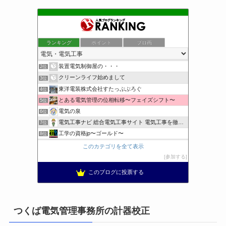
ランキング
ポイント
ブロ画
小さな引越し屋と電気工事屋の奮闘記
1位
装置電気制御屋の・・・
2位
クリーンライフ始めまして
3位
東洋電装株式会社すたっぷぶろぐ
4位
とある電気管理の位相転移〜フェイズシフト〜
5位
電気の泉
6位
電気工事ナビ 総合電気工事サイト 電気工事を徹底解説
7位
工学の資格jp〜ゴールド〜
8位
日置空調 | エアコン取付 鹿児島 | 鹿児島のエアコン工事
9位
このカテゴリを全て表示
まぁ、ちゃんと仕事ができればいいな
10位
参加する
小林消防設備〜経営学修士 全類消防設備士 福岡県豊前市〜
11位
このブログに投票する
太陽光発電で、第二の年金.JP茨城県鹿嶋市赤嶺電研企画ブログ
12位
エンジニアリング日記
13位
私の電気主任技術者実務記事＋電気プチ動画
14位
つくば電気管理事務所の計器校正
★電験三種に合格させてあげる|理論攻略講座
15位