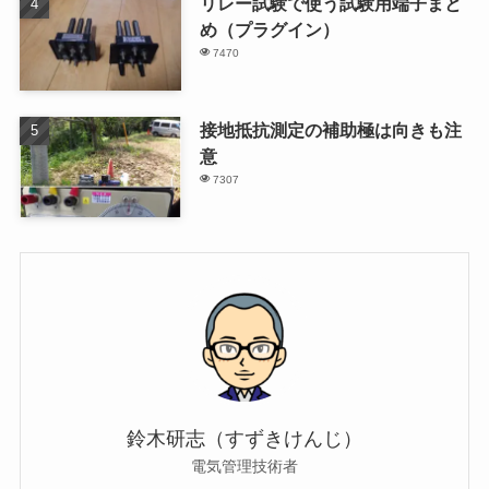
リレー試験で使う試験用端子まと
め（プラグイン）
7470
接地抵抗測定の補助極は向きも注
意
7307
鈴木研志（すずきけんじ）
電気管理技術者