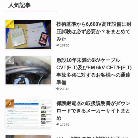
人気記事
技術基準から6,600V高圧設備に耐
圧試験は必ず必要か？をまとめて
みた
26890
敷設10年未満の6kVケーブル
CVT(E-T)及びEM 6kV CET/F(E T)
事故多発に対するお客様への通達
準備
23343
保護継電器の取扱説明書がダウン
ロードできるメーカーサイトまと
め
17576