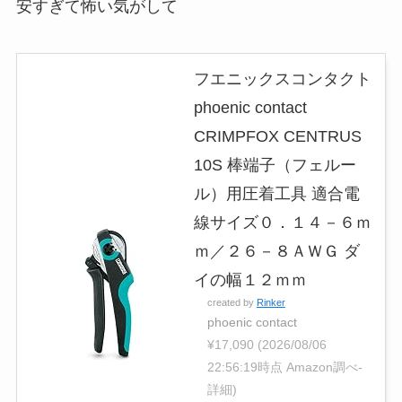
安すぎて怖い気がして
フエニックスコンタクト
phoenic contact
CRIMPFOX CENTRUS
10S 棒端子（フェルー
ル）用圧着工具 適合電
線サイズ０．１４－６ｍ
ｍ／２６－８ＡＷＧ ダ
イの幅１２ｍｍ
created by
Rinker
phoenic contact
¥17,090
(2026/08/06
22:56:19時点 Amazon調べ-
詳細)