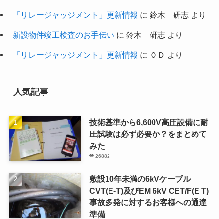
「リレージャッジメント」更新情報
に
鈴木 研志
より
新設物件竣工検査のお手伝い
に
鈴木 研志
より
「リレージャッジメント」更新情報
に
ＯＤ
より
人気記事
技術基準から6,600V高圧設備に耐
圧試験は必ず必要か？をまとめて
みた
26882
敷設10年未満の6kVケーブル
CVT(E-T)及びEM 6kV CET/F(E T)
事故多発に対するお客様への通達
準備