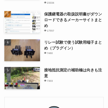
23334
保護継電器の取扱説明書がダウン
ロードできるメーカーサイトまと
め
17557
リレー試験で使う試験用端子まと
め（プラグイン）
7460
接地抵抗測定の補助極は向きも注
意
7303