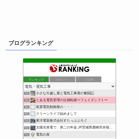
ブログランキング
ランキング
ポイント
ブロ画
小さな引越し屋と電気工事屋の奮闘記
1位
とある電気管理の位相転移〜フェイズシフト〜
2位
装置電気制御屋の・・・
3位
クリーンライフ始めまして
4位
東洋電装株式会社すたっぷぶろぐ
5位
太陽光発電で、第二の年金.JP茨城県鹿嶋市赤嶺電研企画ブログ
6位
電気の泉
7位