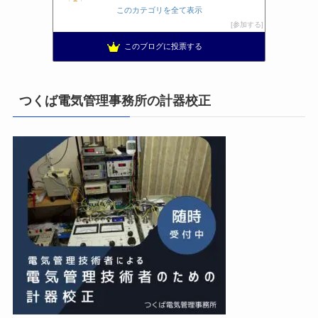
電気工事ナビ 総合電気工事サイト 電気工事を徹底解説
8位
このカテゴリを全て表示
工学の資格jp〜ゴールド〜
9位
参加する
日置空調 | エアコン取付 鹿児島 | 鹿児島のエアコン工事
10位
このブログに投票する
まぁ、ちゃんと仕事ができればいいな
11位
小林消防設備〜経営学修士 全類消防設備士 福岡県豊前市〜
12位
エンジニアリング日記
13位
つくば電気管理事務所の計器校正
私の電気主任技術者実務記事＋電気プチ動画
14位
橋口電工スタッフブログ
15位