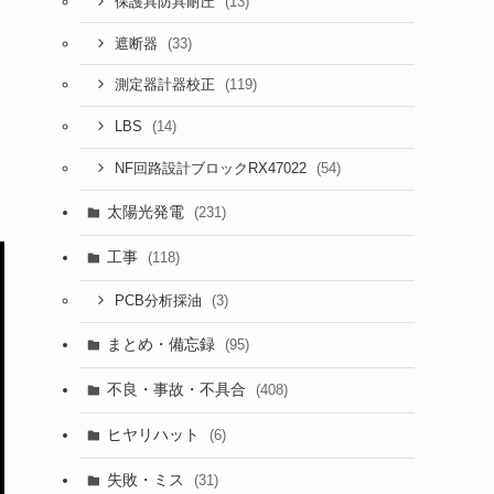
(13)
保護具防具耐圧
(33)
遮断器
(119)
測定器計器校正
(14)
LBS
(54)
NF回路設計ブロックRX47022
太陽光発電
(231)
工事
(118)
(3)
PCB分析採油
まとめ・備忘録
(95)
不良・事故・不具合
(408)
ヒヤリハット
(6)
失敗・ミス
(31)