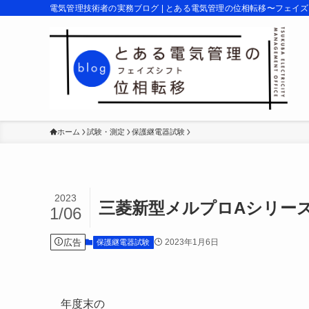
電気管理技術者の実務ブログ | とある電気管理の位相転移〜フェイ
ホーム
試験・測定
保護継電器試験
2023
三菱新型メルプロAシリー
1/06
広告
2023年1月6日
保護継電器試験
年度末の