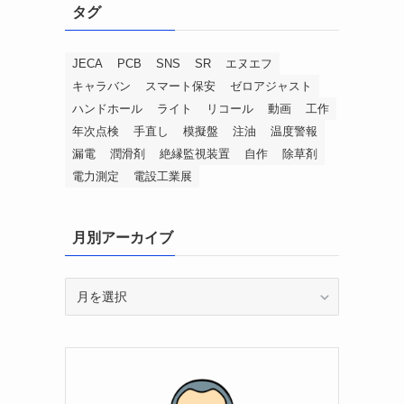
タグ
JECA
PCB
SNS
SR
エヌエフ
キャラバン
スマート保安
ゼロアジャスト
ハンドホール
ライト
リコール
動画
工作
年次点検
手直し
模擬盤
注油
温度警報
漏電
潤滑剤
絶縁監視装置
自作
除草剤
電力測定
電設工業展
月別アーカイブ
月
別
ア
ー
カ
イ