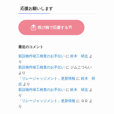
応援お願いします
最近のコメント
新設物件竣工検査のお手伝い
に
鈴木 研志
よ
り
新設物件竣工検査のお手伝い
に
ジムニつらい
より
「リレージャッジメント」更新情報
に
鈴木 研
志
より
新設物件竣工検査のお手伝い
に
鈴木 研志
よ
り
「リレージャッジメント」更新情報
に
ＯＤ
よ
り