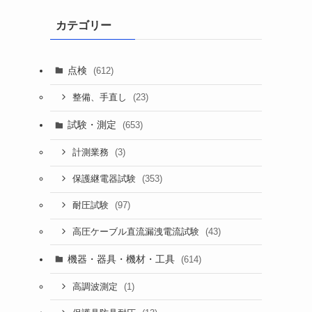
カテゴリー
点検
(612)
(23)
整備、手直し
試験・測定
(653)
(3)
計測業務
(353)
保護継電器試験
(97)
耐圧試験
(43)
高圧ケーブル直流漏洩電流試験
機器・器具・機材・工具
(614)
(1)
高調波測定