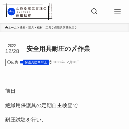
ホーム
機器・器具・機材・工具
保護具防具耐圧
2022
安全用具耐圧の〆作業
12/28
広告
2022年12月28日
保護具防具耐圧
前日
絶縁用保護具の定期自主検査で
耐圧試験を行い、