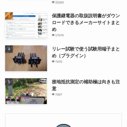
23343
保護継電器の取扱説明書がダウン
ロードできるメーカーサイトまと
め
17576
リレー試験で使う試験用端子まと
め（プラグイン）
7470
接地抵抗測定の補助極は向きも注
意
7307