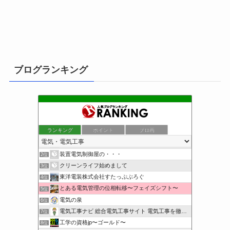
ブログランキング
ランキング
ポイント
ブロ画
小さな引越し屋と電気工事屋の奮闘記
1位
装置電気制御屋の・・・
2位
クリーンライフ始めまして
3位
東洋電装株式会社すたっぷぶろぐ
4位
とある電気管理の位相転移〜フェイズシフト〜
5位
電気の泉
6位
電気工事ナビ 総合電気工事サイト 電気工事を徹底解説
7位
工学の資格jp〜ゴールド〜
8位