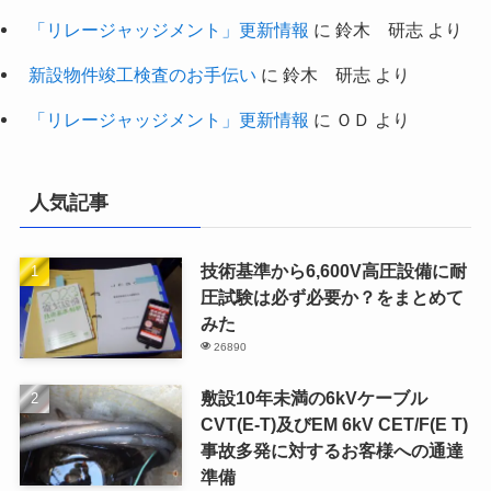
「リレージャッジメント」更新情報
に
鈴木 研志
より
新設物件竣工検査のお手伝い
に
鈴木 研志
より
「リレージャッジメント」更新情報
に
ＯＤ
より
人気記事
技術基準から6,600V高圧設備に耐
圧試験は必ず必要か？をまとめて
みた
26890
敷設10年未満の6kVケーブル
CVT(E-T)及びEM 6kV CET/F(E T)
事故多発に対するお客様への通達
準備