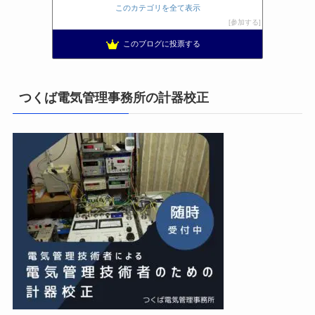
日置空調 | エアコン取付 鹿児島 | 鹿児島のエアコン工事
9位
このカテゴリを全て表示
まぁ、ちゃんと仕事ができればいいな
10位
参加する
小林消防設備〜経営学修士 全類消防設備士 福岡県豊前市〜
11位
このブログに投票する
太陽光発電で、第二の年金.JP茨城県鹿嶋市赤嶺電研企画ブログ
12位
エンジニアリング日記
13位
私の電気主任技術者実務記事＋電気プチ動画
14位
つくば電気管理事務所の計器校正
★電験三種に合格させてあげる|理論攻略講座
15位