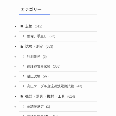
カテゴリー
点検
(612)
(23)
整備、手直し
試験・測定
(653)
(3)
計測業務
(353)
保護継電器試験
(97)
耐圧試験
(43)
高圧ケーブル直流漏洩電流試験
機器・器具・機材・工具
(614)
(1)
高調波測定