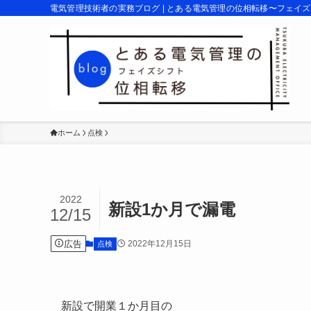
電気管理技術者の実務ブログ | とある電気管理の位相転移〜フェイ
ホーム
点検
2022
新設1か月で漏電
12/15
広告
2022年12月15日
点検
新設で開業１か月目の