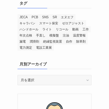
タグ
JECA
PCB
SNS
SR
エヌエフ
キャラバン
スマート保安
ゼロアジャスト
ハンドホール
ライト
リコール
動画
工作
年次点検
手直し
模擬盤
注油
温度警報
漏電
潤滑剤
絶縁監視装置
自作
除草剤
電力測定
電設工業展
月別アーカイブ
月
別
ア
ー
カ
イ