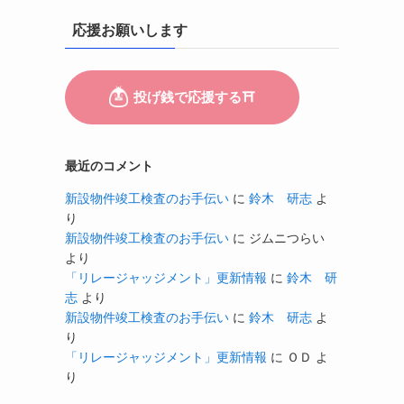
応援お願いします
最近のコメント
新設物件竣工検査のお手伝い
に
鈴木 研志
よ
り
新設物件竣工検査のお手伝い
に
ジムニつらい
より
「リレージャッジメント」更新情報
に
鈴木 研
志
より
新設物件竣工検査のお手伝い
に
鈴木 研志
よ
り
「リレージャッジメント」更新情報
に
ＯＤ
よ
り