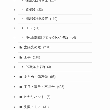
(13)
保護具防具耐圧
(33)
遮断器
(119)
測定器計器校正
(14)
LBS
(54)
NF回路設計ブロックRX47022
太陽光発電
(231)
工事
(118)
(3)
PCB分析採油
まとめ・備忘録
(95)
不良・事故・不具合
(408)
ヒヤリハット
(6)
失敗・ミス
(31)