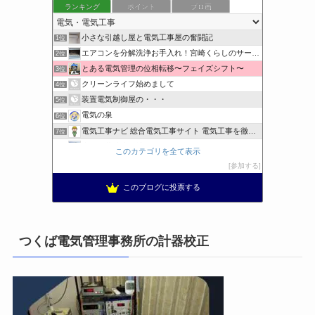
ランキング
ポイント
ブロ画
小さな引越し屋と電気工事屋の奮闘記
1位
エアコンを分解洗浄お手入れ！宮崎くらしのサービス
2位
とある電気管理の位相転移〜フェイズシフト〜
3位
クリーンライフ始めまして
4位
装置電気制御屋の・・・
5位
電気の泉
6位
電気工事ナビ 総合電気工事サイト 電気工事を徹底解説
7位
東洋電装株式会社すたっぷぶろぐ
8位
このカテゴリを全て表示
日置空調 | エアコン取付 鹿児島 | 鹿児島のエアコン工事
9位
参加する
まぁ、ちゃんと仕事ができればいいな
10位
このブログに投票する
小林消防設備〜経営学修士 全類消防設備士 福岡県豊前市〜
11位
工学の資格jp〜ゴールド〜
12位
太陽光発電で、第二の年金.JP茨城県鹿嶋市赤嶺電研企画ブログ
13位
つくば電気管理事務所の計器校正
エンジニアリング日記
14位
私の電気主任技術者実務記事＋電気プチ動画
15位