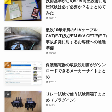
技術基準から6,600V高圧設備に耐
圧試験は必ず必要か？をまとめて
みた
26913
敷設10年未満の6kVケーブル
CVT(E-T)及びEM 6kV CET/F(E T)
事故多発に対するお客様への通達
準備
23362
保護継電器の取扱説明書がダウン
ロードできるメーカーサイトまと
め
17615
リレー試験で使う試験用端子まと
め（プラグイン）
7483