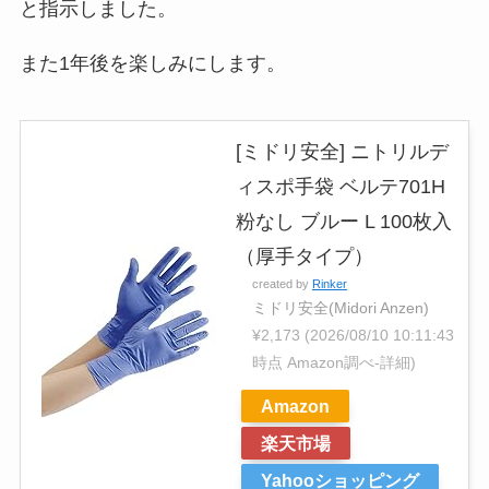
と指示しました。
また1年後を楽しみにします。
[ミドリ安全] ニトリルデ
ィスポ手袋 ベルテ701H
粉なし ブルー L 100枚入
（厚手タイプ）
created by
Rinker
ミドリ安全(Midori Anzen)
¥2,173
(2026/08/10 10:11:43
時点 Amazon調べ-
詳細)
Amazon
楽天市場
Yahooショッピング