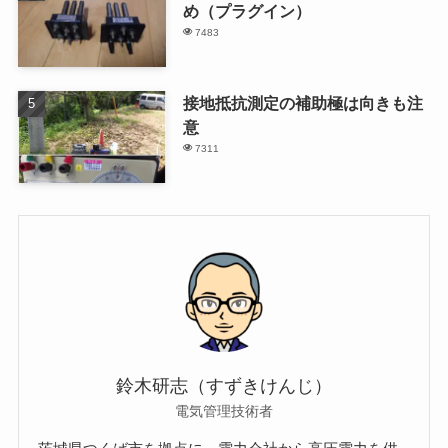
め（プラグイン）
7483
接地抵抗測定の補助極は向きも注
意
7311
鈴木研志（すずきけんじ）
電気管理技術者