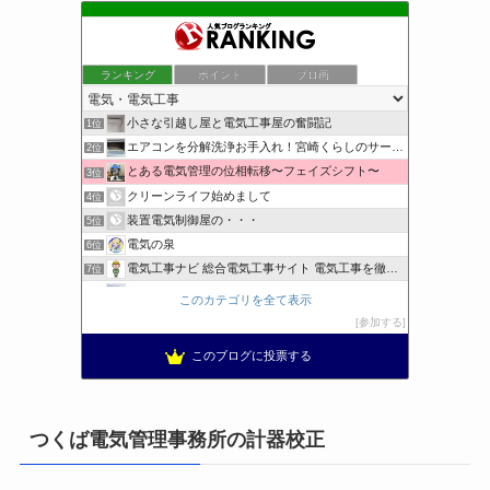
ランキング
ポイント
ブロ画
小さな引越し屋と電気工事屋の奮闘記
1位
エアコンを分解洗浄お手入れ！宮崎くらしのサービス
2位
とある電気管理の位相転移〜フェイズシフト〜
3位
クリーンライフ始めまして
4位
装置電気制御屋の・・・
5位
電気の泉
6位
電気工事ナビ 総合電気工事サイト 電気工事を徹底解説
7位
東洋電装株式会社すたっぷぶろぐ
8位
このカテゴリを全て表示
工学の資格jp〜ゴールド〜
9位
参加する
日置空調 | エアコン取付 鹿児島 | 鹿児島のエアコン工事
10位
このブログに投票する
まぁ、ちゃんと仕事ができればいいな
11位
小林消防設備〜経営学修士 全類消防設備士 福岡県豊前市〜
12位
太陽光発電で、第二の年金.JP茨城県鹿嶋市赤嶺電研企画ブログ
13位
つくば電気管理事務所の計器校正
エンジニアリング日記
14位
私の電気主任技術者実務記事＋電気プチ動画
15位