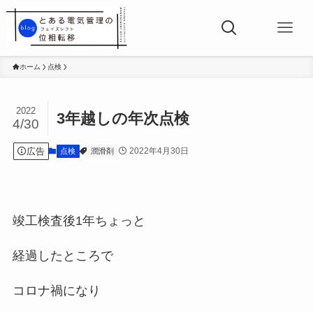
ホーム
点検
2022
3年越しの年次点検
4/30
広告
2022年4月30日
点検
潤滑剤
竣工検査後1年ちょっと
経過したところで
コロナ禍になり