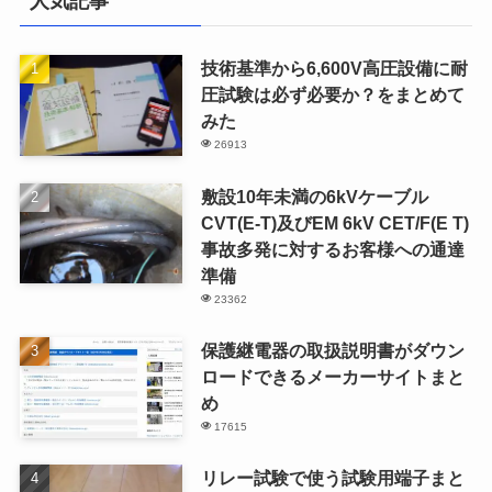
人気記事
技術基準から6,600V高圧設備に耐
圧試験は必ず必要か？をまとめて
みた
26913
敷設10年未満の6kVケーブル
CVT(E-T)及びEM 6kV CET/F(E T)
事故多発に対するお客様への通達
準備
23362
保護継電器の取扱説明書がダウン
ロードできるメーカーサイトまと
め
17615
リレー試験で使う試験用端子まと