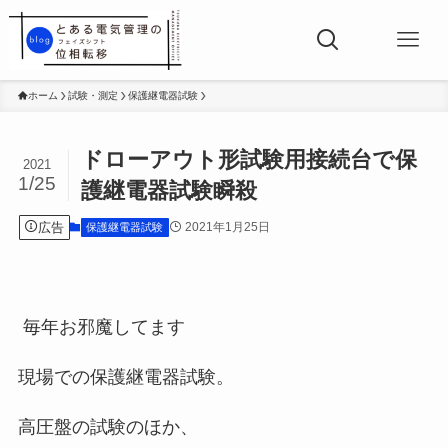
ホーム
試験・測定
保護継電器試験
ドローアウト形試験用接続台で保
2021
1/25
護継電器試験瞬殺
広告
2021年1月25日
保護継電器試験
毎年お邪魔してます
現場での保護継電器試験。
高圧盤の試験のほか、