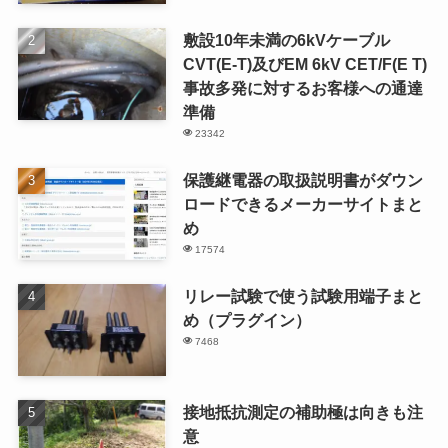
敷設10年未満の6kVケーブル
CVT(E-T)及びEM 6kV CET/F(E T)
事故多発に対するお客様への通達
準備
23342
保護継電器の取扱説明書がダウン
ロードできるメーカーサイトまと
め
17574
リレー試験で使う試験用端子まと
め（プラグイン）
7468
接地抵抗測定の補助極は向きも注
意