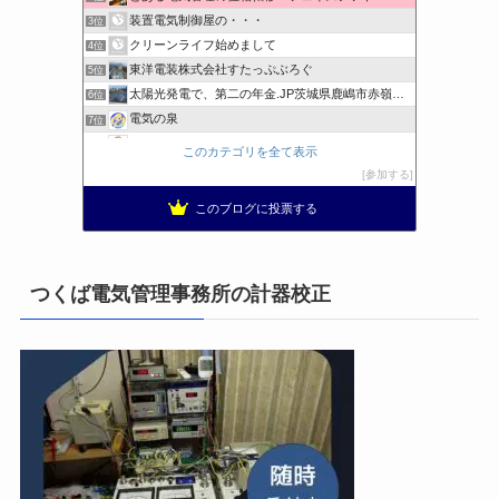
装置電気制御屋の・・・
3位
クリーンライフ始めまして
4位
東洋電装株式会社すたっぷぶろぐ
5位
太陽光発電で、第二の年金.JP茨城県鹿嶋市赤嶺電研企画ブログ
6位
電気の泉
7位
電気工事ナビ 総合電気工事サイト 電気工事を徹底解説
8位
このカテゴリを全て表示
工学の資格jp〜ゴールド〜
9位
参加する
日置空調 | エアコン取付 鹿児島 | 鹿児島のエアコン工事
10位
このブログに投票する
まぁ、ちゃんと仕事ができればいいな
11位
小林消防設備〜経営学修士 全類消防設備士 福岡県豊前市〜
12位
エンジニアリング日記
13位
つくば電気管理事務所の計器校正
私の電気主任技術者実務記事＋電気プチ動画
14位
橋口電工スタッフブログ
15位