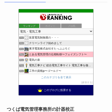
ランキング
ポイント
ブロ画
小さな引越し屋と電気工事屋の奮闘記
1位
装置電気制御屋の・・・
2位
クリーンライフ始めまして
3位
東洋電装株式会社すたっぷぶろぐ
4位
とある電気管理の位相転移〜フェイズシフト〜
5位
電気の泉
6位
電気工事ナビ 総合電気工事サイト 電気工事を徹底解説
7位
工学の資格jp〜ゴールド〜
8位
日置空調 | エアコン取付 鹿児島 | 鹿児島のエアコン工事
9位
このカテゴリを全て表示
まぁ、ちゃんと仕事ができればいいな
10位
参加する
小林消防設備〜経営学修士 全類消防設備士 福岡県豊前市〜
11位
このブログに投票する
太陽光発電で、第二の年金.JP茨城県鹿嶋市赤嶺電研企画ブログ
12位
エンジニアリング日記
13位
私の電気主任技術者実務記事＋電気プチ動画
14位
つくば電気管理事務所の計器校正
電気・電子・情報系出身者の稼ぎ方
15位