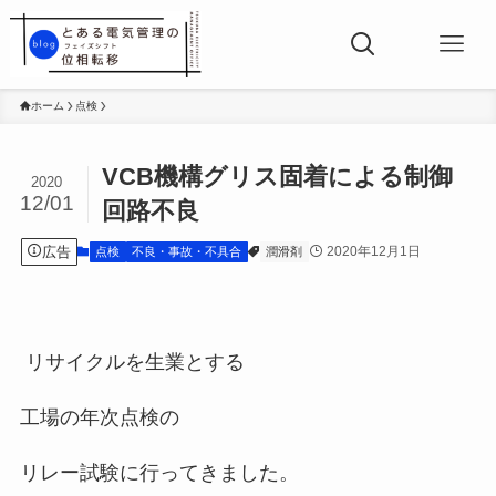
ホーム
点検
VCB機構グリス固着による制御
2020
12/01
回路不良
広告
2020年12月1日
点検
不良・事故・不具合
潤滑剤
リサイクルを生業とする
工場の年次点検の
リレー試験に行ってきました。