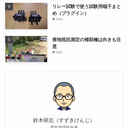
リレー試験で使う試験用端子まと
め（プラグイン）
7470
接地抵抗測定の補助極は向きも注
意
7307
鈴木研志（すずきけんじ）
電気管理技術者