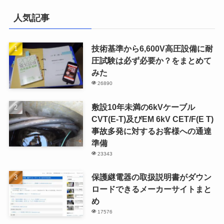
人気記事
技術基準から6,600V高圧設備に耐
圧試験は必ず必要か？をまとめて
みた
26890
敷設10年未満の6kVケーブル
CVT(E-T)及びEM 6kV CET/F(E T)
事故多発に対するお客様への通達
準備
23343
保護継電器の取扱説明書がダウン
ロードできるメーカーサイトまと
め
17576