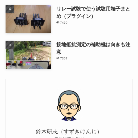
リレー試験で使う試験用端子まと
め（プラグイン）
7470
接地抵抗測定の補助極は向きも注
意
7307
鈴木研志（すずきけんじ）