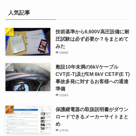
人気記事
技術基準から6,600V高圧設備に耐
圧試験は必ず必要か？をまとめて
みた
26890
敷設10年未満の6kVケーブル
CVT(E-T)及びEM 6kV CET/F(E T)
事故多発に対するお客様への通達
準備
23343
保護継電器の取扱説明書がダウン
ロードできるメーカーサイトまと
め
17576