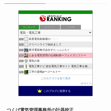
ランキング
ポイント
ブロ画
小さな引越し屋と電気工事屋の奮闘記
1位
装置電気制御屋の・・・
2位
クリーンライフ始めまして
3位
東洋電装株式会社すたっぷぶろぐ
4位
とある電気管理の位相転移〜フェイズシフト〜
5位
電気の泉
6位
電気工事ナビ 総合電気工事サイト 電気工事を徹底解説
7位
工学の資格jp〜ゴールド〜
8位
日置空調 | エアコン取付 鹿児島 | 鹿児島のエアコン工事
9位
このカテゴリを全て表示
まぁ、ちゃんと仕事ができればいいな
10位
参加する
小林消防設備〜経営学修士 全類消防設備士 福岡県豊前市〜
11位
このブログに投票する
太陽光発電で、第二の年金.JP茨城県鹿嶋市赤嶺電研企画ブログ
12位
エンジニアリング日記
13位
私の電気主任技術者実務記事＋電気プチ動画
14位
つくば電気管理事務所の計器校正
★電験三種に合格させてあげる|理論攻略講座
15位