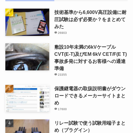
技術基準から6,600V高圧設備に耐
圧試験は必ず必要か？をまとめて
みた
26903
敷設10年未満の6kVケーブル
CVT(E-T)及びEM 6kV CET/F(E T)
事故多発に対するお客様への通達
準備
23355
保護継電器の取扱説明書がダウン
ロードできるメーカーサイトまと
め
17600
リレー試験で使う試験用端子まと
め（プラグイン）