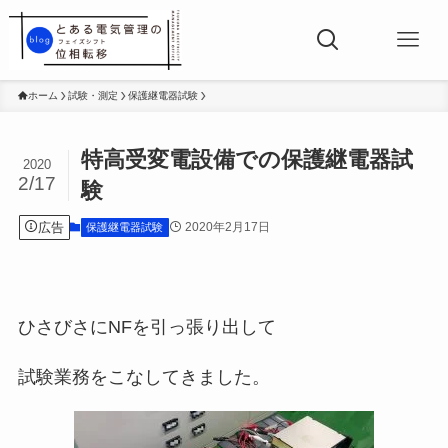
ホーム
試験・測定
保護継電器試験
特高受変電設備での保護継電器試
2020
2/17
験
広告
2020年2月17日
保護継電器試験
ひさびさにNFを引っ張り出して
試験業務をこなしてきました。