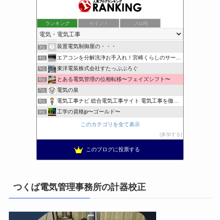
ランキング
ポイント
ブロ画
小さな引越し屋と電気工事屋の奮闘記
1位
クリーンライフ始めまして
2位
装置電気制御屋の・・・
3位
エアコンを分解洗浄お手入れ！宮崎くらしのサービス
4位
東洋電装株式会社すたっぷぶろぐ
5位
とある電気管理の位相転移〜フェイズシフト〜
6位
電気の泉
7位
電気工事ナビ 総合電気工事サイト 電気工事を徹底解説
8位
工学の資格jp〜ゴールド〜
9位
日置空調 | エアコン取付 鹿児島 | 鹿児島のエアコン工事
10位
このカテゴリを全て表示
まぁ、ちゃんと仕事ができればいいな
11位
参加する
小林消防設備〜経営学修士 全類消防設備士 福岡県豊前市〜
12位
このブログに投票する
太陽光発電で、第二の年金.JP茨城県鹿嶋市赤嶺電研企画ブログ
13位
エンジニアリング日記
14位
私の電気主任技術者実務記事＋電気プチ動画
15位
つくば電気管理事務所の計器校正