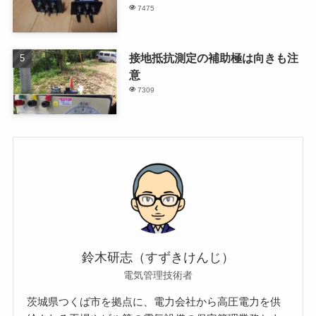
7475
接地抵抗測定の補助極は向きも注
意
7309
鈴木研志（すずきけんじ）
電気管理技術者
茨城県つくば市を拠点に、電力会社から高圧電力を供