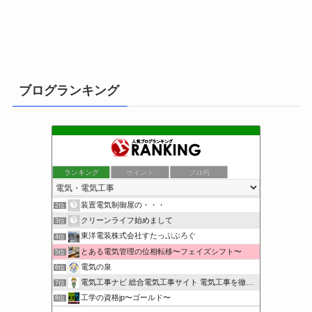
ブログランキング
ランキング
ポイント
ブロ画
小さな引越し屋と電気工事屋の奮闘記
1位
装置電気制御屋の・・・
2位
クリーンライフ始めまして
3位
東洋電装株式会社すたっぷぶろぐ
4位
とある電気管理の位相転移〜フェイズシフト〜
5位
電気の泉
6位
電気工事ナビ 総合電気工事サイト 電気工事を徹底解説
7位
工学の資格jp〜ゴールド〜
8位