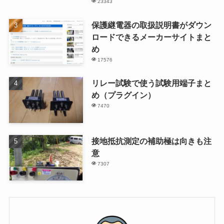
23343
保護継電器の取扱説明書がダウン
ロードできるメーカーサイトまと
め
17576
リレー試験で使う試験用端子まと
め（プラグイン）
7470
接地抵抗測定の補助極は向きも注
意
7307