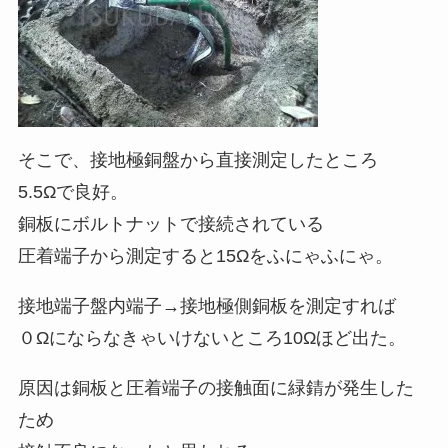
そこで、接地極銅盤から直接測定したところ
5.5Ωで良好。
銅板にボルトナットで接続されている
圧着端子から測定すると15Ωをふにゃふにゃ。
接地端子盤内端子→接地極側銅板を測定すれば
０Ωにならなきゃいけないところ10Ωほど出た。
原因は銅板と圧着端子の接触面に緑錆が発生した
ため