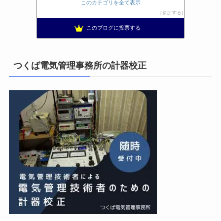
日置空調 | エアコン取付 鹿児島 | 鹿児島のエアコン工事
9位
このカテゴリを全て表示
まぁ、ちゃんと仕事ができればいいな
10位
参加する
小林消防設備〜経営学修士 全類消防設備士 福岡県豊前市〜
11位
このブログに投票する
太陽光発電で、第二の年金.JP茨城県鹿嶋市赤嶺電研企画ブログ
12位
エンジニアリング日記
13位
私の電気主任技術者実務記事＋電気プチ動画
14位
つくば電気管理事務所の計器校正
電気・電子・情報系出身者の稼ぎ方
15位