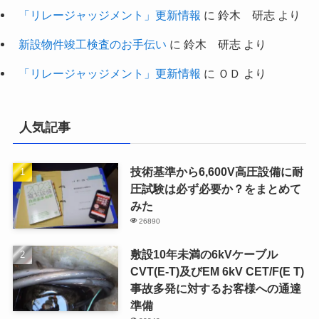
「リレージャッジメント」更新情報
に
鈴木 研志
より
新設物件竣工検査のお手伝い
に
鈴木 研志
より
「リレージャッジメント」更新情報
に
ＯＤ
より
人気記事
技術基準から6,600V高圧設備に耐
圧試験は必ず必要か？をまとめて
みた
26890
敷設10年未満の6kVケーブル
CVT(E-T)及びEM 6kV CET/F(E T)
事故多発に対するお客様への通達
準備