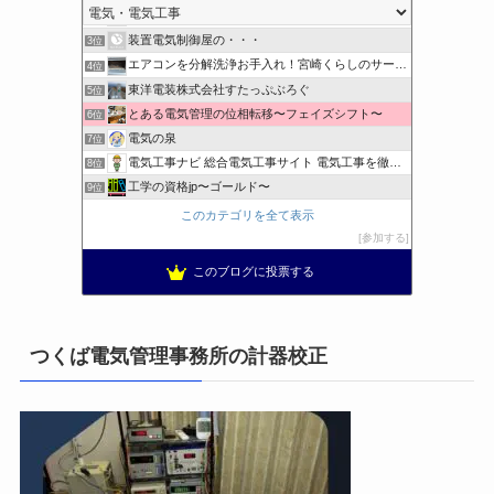
クリーンライフ始めまして
2位
装置電気制御屋の・・・
3位
エアコンを分解洗浄お手入れ！宮崎くらしのサービス
4位
東洋電装株式会社すたっぷぶろぐ
5位
とある電気管理の位相転移〜フェイズシフト〜
6位
電気の泉
7位
電気工事ナビ 総合電気工事サイト 電気工事を徹底解説
8位
工学の資格jp〜ゴールド〜
9位
日置空調 | エアコン取付 鹿児島 | 鹿児島のエアコン工事
10位
このカテゴリを全て表示
まぁ、ちゃんと仕事ができればいいな
11位
参加する
小林消防設備〜経営学修士 全類消防設備士 福岡県豊前市〜
12位
このブログに投票する
太陽光発電で、第二の年金.JP茨城県鹿嶋市赤嶺電研企画ブログ
13位
エンジニアリング日記
14位
私の電気主任技術者実務記事＋電気プチ動画
15位
つくば電気管理事務所の計器校正