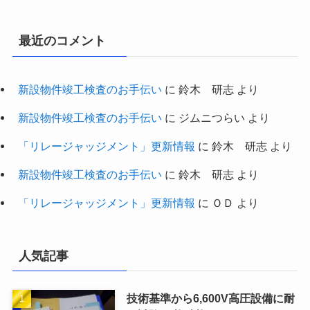
最近のコメント
新設物件竣工検査のお手伝い
に
鈴木 研志
より
新設物件竣工検査のお手伝い
に
ジムニつらい
より
「リレージャッジメント」更新情報
に
鈴木 研志
より
新設物件竣工検査のお手伝い
に
鈴木 研志
より
「リレージャッジメント」更新情報
に
ＯＤ
より
人気記事
技術基準から6,600V高圧設備に耐