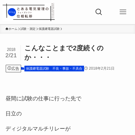
ホーム
試験・測定
保護継電器試験
こんなことまで2度続くの
2018
2/21
か・・・
広告
2018年2月21日
保護継電器試験
不良・事故・不具合
昼間に試験の仕事に行った先で
日立の
ディジタルマルチリレーが