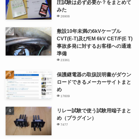
圧試験は必ず必要か？をまとめて
みた
26906
敷設10年未満の6kVケーブル
CVT(E-T)及びEM 6kV CET/F(E T)
事故多発に対するお客様への通達
準備
23361
保護継電器の取扱説明書がダウン
ロードできるメーカーサイトまと
め
17609
リレー試験で使う試験用端子まと
め（プラグイン）
7477