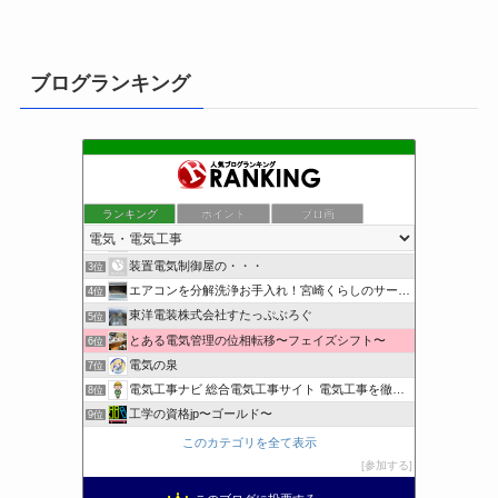
ブログランキング
ランキング
ポイント
ブロ画
小さな引越し屋と電気工事屋の奮闘記
1位
クリーンライフ始めまして
2位
装置電気制御屋の・・・
3位
エアコンを分解洗浄お手入れ！宮崎くらしのサービス
4位
東洋電装株式会社すたっぷぶろぐ
5位
とある電気管理の位相転移〜フェイズシフト〜
6位
電気の泉
7位
電気工事ナビ 総合電気工事サイト 電気工事を徹底解説
8位
工学の資格jp〜ゴールド〜
9位
日置空調 | エアコン取付 鹿児島 | 鹿児島のエアコン工事
10位
このカテゴリを全て表示
まぁ、ちゃんと仕事ができればいいな
11位
参加する
小林消防設備〜経営学修士 全類消防設備士 福岡県豊前市〜
12位