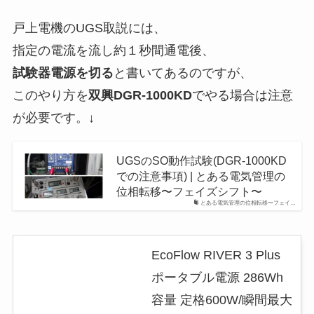
戸上電機のUGS取説には、
指定の電流を流し約１秒間通電後、
試験器電源を切る
と書いてあるのですが、
このやり方を
双興DGR-1000KD
でやる場合は注意
が必要です。↓
UGSのSO動作試験(DGR-1000KD
での注意事項) | とある電気管理の
位相転移〜フェイズシフト〜
とある電気管理の位相転移〜フェイ…
EcoFlow RIVER 3 Plus
ポータブル電源 286Wh
容量 定格600W/瞬間最大