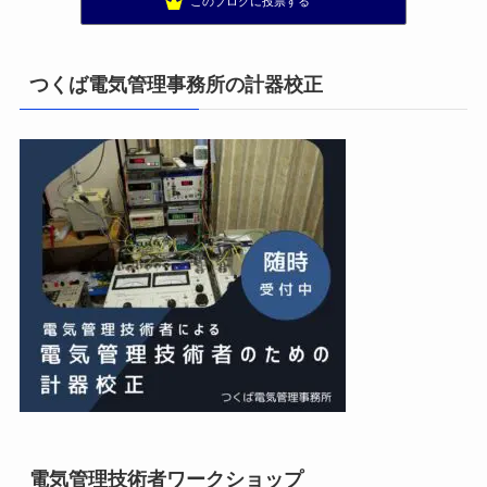
このブログに投票する
太陽光発電で、第二の年金.JP茨城県鹿嶋市赤嶺電研企画ブログ
13位
エンジニアリング日記
14位
私の電気主任技術者実務記事＋電気プチ動画
15位
つくば電気管理事務所の計器校正
電気管理技術者ワークショップ