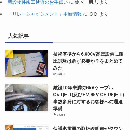
新設物件竣工検査のお手伝い
に
鈴木 研志
より
「リレージャッジメント」更新情報
に
ＯＤ
より
人気記事
技術基準から6,600V高圧設備に耐
圧試験は必ず必要か？をまとめて
みた
26903
敷設10年未満の6kVケーブル
CVT(E-T)及びEM 6kV CET/F(E T)
事故多発に対するお客様への通達
準備
23355
保護継電器の取扱説明書がダウン