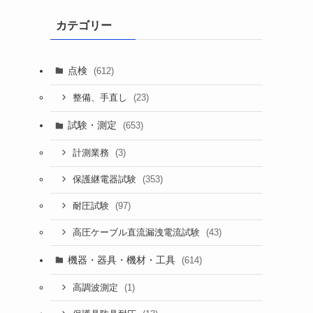
カテゴリー
点検
(612)
(23)
整備、手直し
試験・測定
(653)
(3)
計測業務
(353)
保護継電器試験
(97)
耐圧試験
(43)
高圧ケーブル直流漏洩電流試験
機器・器具・機材・工具
(614)
(1)
高調波測定