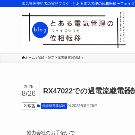
電気管理技術者の実務ブログ | とある電気管理の位相転移〜フェイ
ホーム
試験・測定
保護継電器試験
2025
RX47022での過電流継電
8/26
広告
2025年8月26日
保護継電器試験
協力会社のお手伝いで