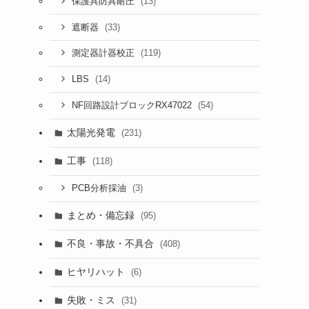
(13)
保護具防具耐圧
(33)
遮断器
(119)
測定器計器校正
(14)
LBS
(54)
NF回路設計ブロックRX47022
太陽光発電
(231)
工事
(118)
(3)
PCB分析採油
まとめ・備忘録
(95)
不良・事故・不具合
(408)
ヒヤリハット
(6)
失敗・ミス
(31)