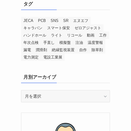
タグ
JECA
PCB
SNS
SR
エヌエフ
キャラバン
スマート保安
ゼロアジャスト
ハンドホール
ライト
リコール
動画
工作
年次点検
手直し
模擬盤
注油
温度警報
漏電
潤滑剤
絶縁監視装置
自作
除草剤
電力測定
電設工業展
月別アーカイブ
月
別
ア
ー
カ
イ