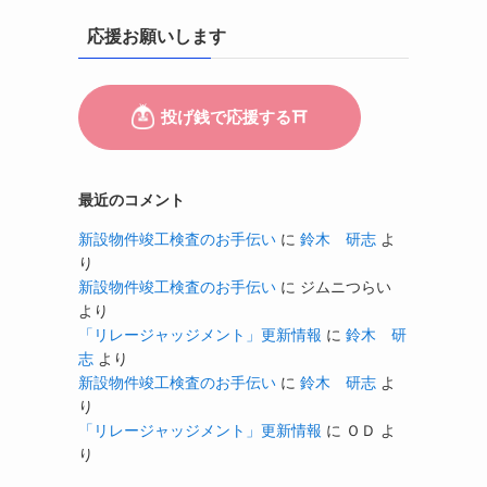
応援お願いします
最近のコメント
新設物件竣工検査のお手伝い
に
鈴木 研志
よ
り
新設物件竣工検査のお手伝い
に
ジムニつらい
より
「リレージャッジメント」更新情報
に
鈴木 研
志
より
新設物件竣工検査のお手伝い
に
鈴木 研志
よ
り
「リレージャッジメント」更新情報
に
ＯＤ
よ
り