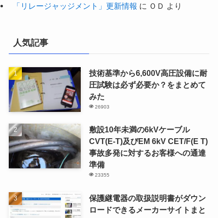
「リレージャッジメント」更新情報
に
ＯＤ
より
人気記事
技術基準から6,600V高圧設備に耐
圧試験は必ず必要か？をまとめて
みた
26903
敷設10年未満の6kVケーブル
CVT(E-T)及びEM 6kV CET/F(E T)
事故多発に対するお客様への通達
準備
23355
保護継電器の取扱説明書がダウン
ロードできるメーカーサイトまと