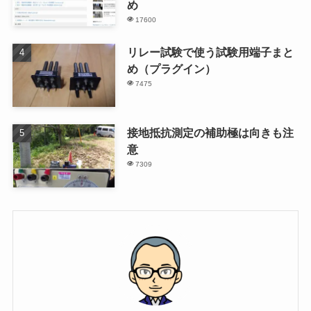
め
17600
リレー試験で使う試験用端子まと
め（プラグイン）
7475
接地抵抗測定の補助極は向きも注
意
7309