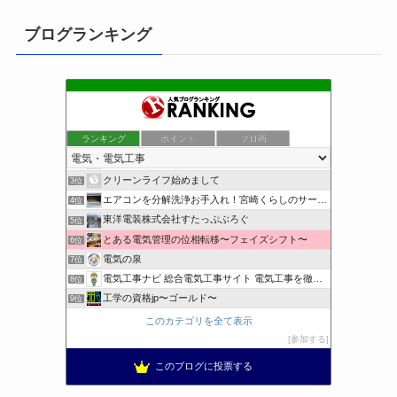
ブログランキング
ランキング
ポイント
ブロ画
小さな引越し屋と電気工事屋の奮闘記
1位
装置電気制御屋の・・・
2位
クリーンライフ始めまして
3位
エアコンを分解洗浄お手入れ！宮崎くらしのサービス
4位
東洋電装株式会社すたっぷぶろぐ
5位
とある電気管理の位相転移〜フェイズシフト〜
6位
電気の泉
7位
電気工事ナビ 総合電気工事サイト 電気工事を徹底解説
8位
工学の資格jp〜ゴールド〜
9位
日置空調 | エアコン取付 鹿児島 | 鹿児島のエアコン工事
10位
このカテゴリを全て表示
まぁ、ちゃんと仕事ができればいいな
11位
参加する
小林消防設備〜経営学修士 全類消防設備士 福岡県豊前市〜
12位
このブログに投票する
太陽光発電で、第二の年金.JP茨城県鹿嶋市赤嶺電研企画ブログ
13位
エンジニアリング日記
14位