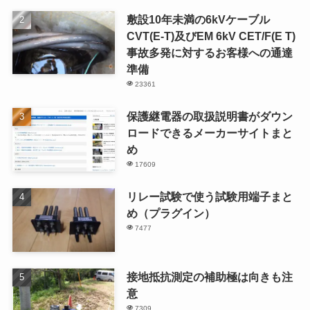
敷設10年未満の6kVケーブル
CVT(E-T)及びEM 6kV CET/F(E T)
事故多発に対するお客様への通達
準備
23361
保護継電器の取扱説明書がダウン
ロードできるメーカーサイトまと
め
17609
リレー試験で使う試験用端子まと
め（プラグイン）
7477
接地抵抗測定の補助極は向きも注
意
7309