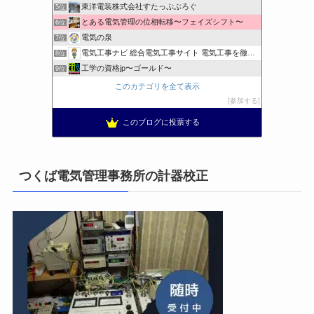
東洋電装株式会社すたっぷぶろぐ
5位
とある電気管理の位相転移〜フェイズシフト〜
6位
電気の泉
7位
電気工事ナビ 総合電気工事サイト 電気工事を徹底解説
8位
工学の資格jp〜ゴールド〜
9位
日置空調 | エアコン取付 鹿児島 | 鹿児島のエアコン工事
10位
このカテゴリを全て表示
まぁ、ちゃんと仕事ができればいいな
11位
参加する
小林消防設備〜経営学修士 全類消防設備士 福岡県豊前市〜
12位
このブログに投票する
太陽光発電で、第二の年金.JP茨城県鹿嶋市赤嶺電研企画ブログ
13位
エンジニアリング日記
14位
私の電気主任技術者実務記事＋電気プチ動画
15位
つくば電気管理事務所の計器校正