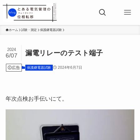
ホーム
試験・測定
保護継電器試験
2024
漏電リレーのテスト端子
6/07
広告
2024年6月7日
保護継電器試験
年次点検お手伝いにて。