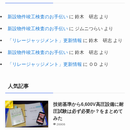
新設物件竣工検査のお手伝い
に
鈴木 研志
より
新設物件竣工検査のお手伝い
に
ジムニつらい
より
「リレージャッジメント」更新情報
に
鈴木 研志
より
新設物件竣工検査のお手伝い
に
鈴木 研志
より
「リレージャッジメント」更新情報
に
ＯＤ
より
人気記事
技術基準から6,600V高圧設備に耐
圧試験は必ず必要か？をまとめて
みた
26906