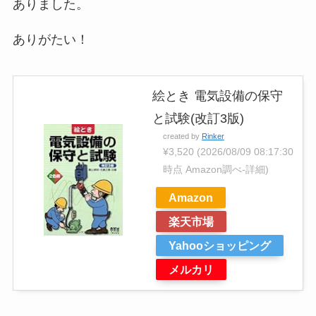
ありました。
ありがたい！
絵とき 電気設備の保守
と試験(改訂3版)
created by
Rinker
¥3,520
(2026/08/09 08:17:30
時点 Amazon調べ-
詳細)
Amazon
楽天市場
Yahooショッピング
メルカリ