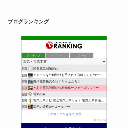
ブログランキング
ランキング
ポイント
ブロ画
小さな引越し屋と電気工事屋の奮闘記
1位
クリーンライフ始めまして
2位
装置電気制御屋の・・・
3位
エアコンを分解洗浄お手入れ！宮崎くらしのサービス
4位
東洋電装株式会社すたっぷぶろぐ
5位
とある電気管理の位相転移〜フェイズシフト〜
6位
電気の泉
7位
電気工事ナビ 総合電気工事サイト 電気工事を徹底解説
8位
工学の資格jp〜ゴールド〜
9位
日置空調 | エアコン取付 鹿児島 | 鹿児島のエアコン工事
10位
このカテゴリを全て表示
まぁ、ちゃんと仕事ができればいいな
11位
参加する
小林消防設備〜経営学修士 全類消防設備士 福岡県豊前市〜
12位