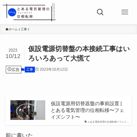
ホーム
工事
仮設電源切替盤の本接続工事はい
2023
10/12
ろいろあって大慌て
広告
2023年10月12日
工事
仮設電源用切替器盤の事前設置 |
とある電気管理の位相転移〜フェ
イズシフト〜
とある電気管理の位相転移〜フェイ…
前に書いた