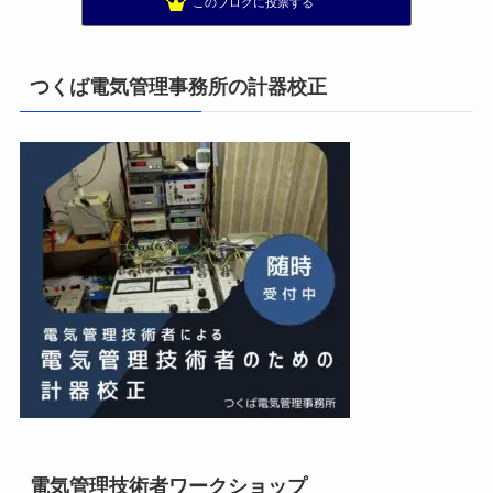
このブログに投票する
太陽光発電で、第二の年金.JP茨城県鹿嶋市赤嶺電研企画ブログ
13位
エンジニアリング日記
14位
私の電気主任技術者実務記事＋電気プチ動画
15位
つくば電気管理事務所の計器校正
電気管理技術者ワークショップ