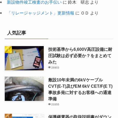
新設物件竣工検査のお手伝い
に
鈴木 研志
より
「リレージャッジメント」更新情報
に
ＯＤ
より
人気記事
技術基準から6,600V高圧設備に耐
圧試験は必ず必要か？をまとめて
みた
26903
敷設10年未満の6kVケーブル
CVT(E-T)及びEM 6kV CET/F(E T)
事故多発に対するお客様への通達
準備
23355
保護継電器の取扱説明書がダウン