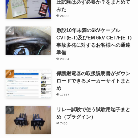
圧試験は必ず必要か？をまとめて
みた
26882
敷設10年未満の6kVケーブル
CVT(E-T)及びEM 6kV CET/F(E T)
事故多発に対するお客様への通達
準備
23334
保護継電器の取扱説明書がダウン
ロードできるメーカーサイトまと
め
17557
リレー試験で使う試験用端子まと
め（プラグイン）
7460