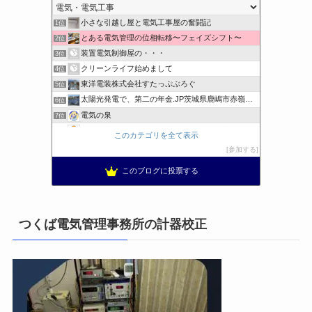
小さな引越し屋と電気工事屋の奮闘記
1位
とある電気管理の位相転移〜フェイズシフト〜
2位
装置電気制御屋の・・・
3位
クリーンライフ始めまして
4位
東洋電装株式会社すたっぷぶろぐ
5位
太陽光発電で、第二の年金.JP茨城県鹿嶋市赤嶺電研企画ブログ
6位
電気の泉
7位
電気工事ナビ 総合電気工事サイト 電気工事を徹底解説
8位
このカテゴリを全て表示
工学の資格jp〜ゴールド〜
9位
参加する
日置空調 | エアコン取付 鹿児島 | 鹿児島のエアコン工事
10位
このブログに投票する
まぁ、ちゃんと仕事ができればいいな
11位
小林消防設備〜経営学修士 全類消防設備士 福岡県豊前市〜
12位
エンジニアリング日記
13位
つくば電気管理事務所の計器校正
私の電気主任技術者実務記事＋電気プチ動画
14位
橋口電工スタッフブログ
15位