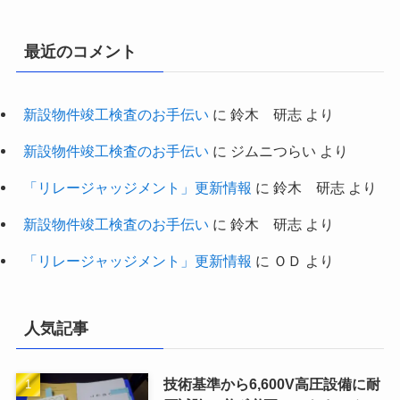
最近のコメント
新設物件竣工検査のお手伝い
に
鈴木 研志
より
新設物件竣工検査のお手伝い
に
ジムニつらい
より
「リレージャッジメント」更新情報
に
鈴木 研志
より
新設物件竣工検査のお手伝い
に
鈴木 研志
より
「リレージャッジメント」更新情報
に
ＯＤ
より
人気記事
技術基準から6,600V高圧設備に耐