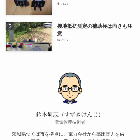
7477
接地抵抗測定の補助極は向きも注
意
7309
鈴木研志（すずきけんじ）
電気管理技術者
茨城県つくば市を拠点に、電力会社から高圧電力を供