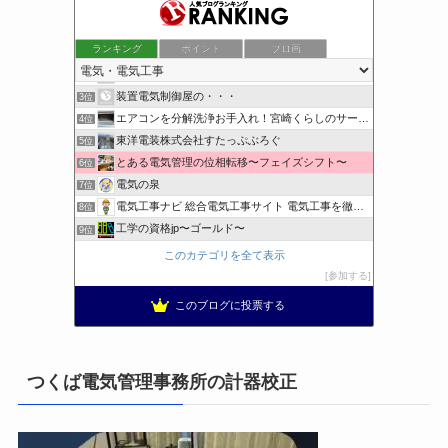
ランキング
ポイント
ブロ画
小さな引越し屋と電気工事屋の奮闘記
1位
クリーンライフ始めまして
2位
装置電気制御屋の・・・
3位
エアコンを分解洗浄お手入れ！宮崎くらしのサービス
4位
東洋電装株式会社すたっぷぶろぐ
5位
とある電気管理の位相転移〜フェイズシフト〜
6位
電気の泉
7位
電気工事ナビ 総合電気工事サイト 電気工事を徹底解説
8位
工学の資格jp〜ゴールド〜
9位
日置空調 | エアコン取付 鹿児島 | 鹿児島のエアコン工事
10位
このカテゴリを全て表示
まぁ、ちゃんと仕事ができればいいな
11位
参加する
小林消防設備〜経営学修士 全類消防設備士 福岡県豊前市〜
12位
このブログに投票する
太陽光発電で、第二の年金.JP茨城県鹿嶋市赤嶺電研企画ブログ
13位
エンジニアリング日記
14位
私の電気主任技術者実務記事＋電気プチ動画
15位
つくば電気管理事務所の計器校正