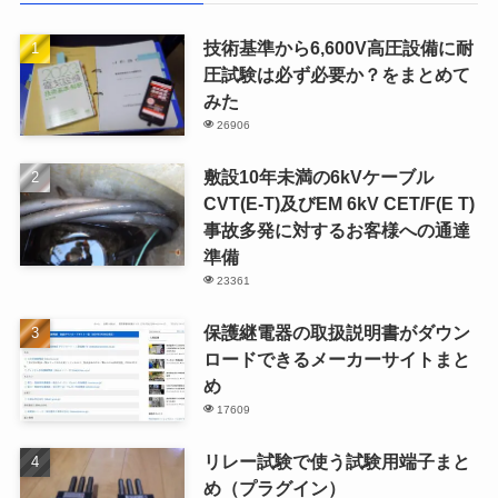
技術基準から6,600V高圧設備に耐
圧試験は必ず必要か？をまとめて
みた
26906
敷設10年未満の6kVケーブル
CVT(E-T)及びEM 6kV CET/F(E T)
事故多発に対するお客様への通達
準備
23361
保護継電器の取扱説明書がダウン
ロードできるメーカーサイトまと
め
17609
リレー試験で使う試験用端子まと
め（プラグイン）