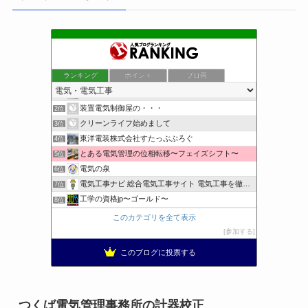
ランキング
ポイント
ブロ画
小さな引越し屋と電気工事屋の奮闘記
1位
装置電気制御屋の・・・
2位
クリーンライフ始めまして
3位
東洋電装株式会社すたっぷぶろぐ
4位
とある電気管理の位相転移〜フェイズシフト〜
5位
電気の泉
6位
電気工事ナビ 総合電気工事サイト 電気工事を徹底解説
7位
工学の資格jp〜ゴールド〜
8位
日置空調 | エアコン取付 鹿児島 | 鹿児島のエアコン工事
9位
このカテゴリを全て表示
まぁ、ちゃんと仕事ができればいいな
10位
参加する
小林消防設備〜経営学修士 全類消防設備士 福岡県豊前市〜
11位
このブログに投票する
太陽光発電で、第二の年金.JP茨城県鹿嶋市赤嶺電研企画ブログ
12位
エンジニアリング日記
13位
私の電気主任技術者実務記事＋電気プチ動画
14位
つくば電気管理事務所の計器校正
電気・電子・情報系出身者の稼ぎ方
15位