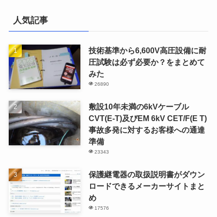
人気記事
技術基準から6,600V高圧設備に耐
圧試験は必ず必要か？をまとめて
みた
26890
敷設10年未満の6kVケーブル
CVT(E-T)及びEM 6kV CET/F(E T)
事故多発に対するお客様への通達
準備
23343
保護継電器の取扱説明書がダウン
ロードできるメーカーサイトまと
め
17576