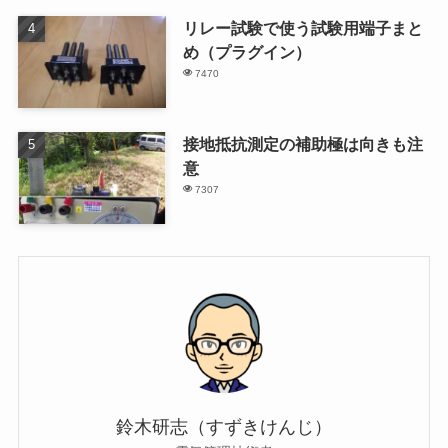
リレー試験で使う試験用端子まと
め（プラグイン）
7470
接地抵抗測定の補助極は向きも注
意
7307
鈴木研志（すずきけんじ）