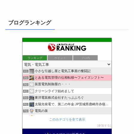
ブログランキング
ランキング
ポイント
ブロ画
小さな引越し屋と電気工事屋の奮闘記
1位
とある電気管理の位相転移〜フェイズシフト〜
2位
装置電気制御屋の・・・
3位
クリーンライフ始めまして
4位
東洋電装株式会社すたっぷぶろぐ
5位
太陽光発電で、第二の年金.JP茨城県鹿嶋市赤嶺電研企画ブログ
6位
電気の泉
7位
電気工事ナビ 総合電気工事サイト 電気工事を徹底解説
8位
このカテゴリを全て表示
工学の資格jp〜ゴールド〜
9位
参加する
日置空調 | エアコン取付 鹿児島 | 鹿児島のエアコン工事
10位