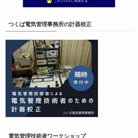
このブログに投票する
まぁ、ちゃんと仕事ができればいいな
11位
小林消防設備〜経営学修士 全類消防設備士 福岡県豊前市〜
12位
エンジニアリング日記
13位
つくば電気管理事務所の計器校正
私の電気主任技術者実務記事＋電気プチ動画
14位
電気・電子・情報系出身者の稼ぎ方
15位
電気管理技術者ワークショップ