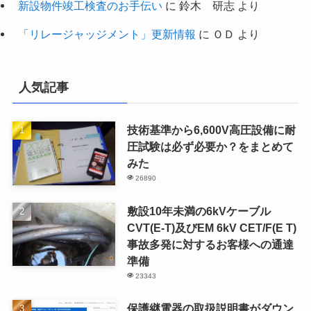
新設物件竣工検査のお手伝い
に
鈴木 研志
より
「リレージャッジメント」更新情報
に
ＯＤ
より
人気記事
技術基準から6,600V高圧設備に耐
圧試験は必ず必要か？をまとめて
みた
26890
敷設10年未満の6kVケーブル
CVT(E-T)及びEM 6kV CET/F(E T)
事故多発に対するお客様への通達
準備
23343
保護継電器の取扱説明書がダウン