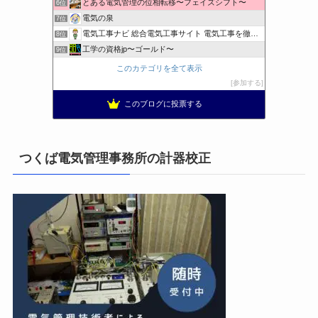
とある電気管理の位相転移〜フェイズシフト〜
6位
電気の泉
7位
電気工事ナビ 総合電気工事サイト 電気工事を徹底解説
8位
工学の資格jp〜ゴールド〜
9位
日置空調 | エアコン取付 鹿児島 | 鹿児島のエアコン工事
10位
このカテゴリを全て表示
まぁ、ちゃんと仕事ができればいいな
11位
参加する
小林消防設備〜経営学修士 全類消防設備士 福岡県豊前市〜
12位
このブログに投票する
太陽光発電で、第二の年金.JP茨城県鹿嶋市赤嶺電研企画ブログ
13位
エンジニアリング日記
14位
私の電気主任技術者実務記事＋電気プチ動画
15位
つくば電気管理事務所の計器校正