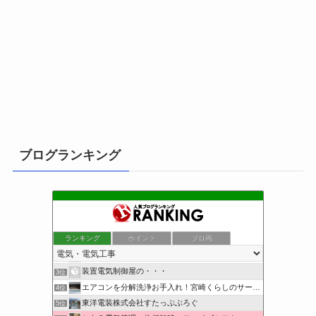
ブログランキング
ランキング
ポイント
ブロ画
小さな引越し屋と電気工事屋の奮闘記
1位
クリーンライフ始めまして
2位
装置電気制御屋の・・・
3位
エアコンを分解洗浄お手入れ！宮崎くらしのサービス
4位
東洋電装株式会社すたっぷぶろぐ
5位