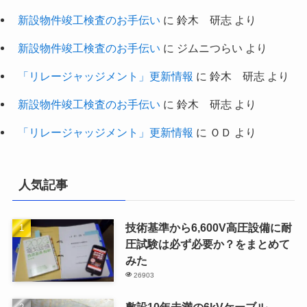
新設物件竣工検査のお手伝い
に
鈴木 研志
より
新設物件竣工検査のお手伝い
に
ジムニつらい
より
「リレージャッジメント」更新情報
に
鈴木 研志
より
新設物件竣工検査のお手伝い
に
鈴木 研志
より
「リレージャッジメント」更新情報
に
ＯＤ
より
人気記事
技術基準から6,600V高圧設備に耐
圧試験は必ず必要か？をまとめて
みた
26903
敷設10年未満の6kVケーブル