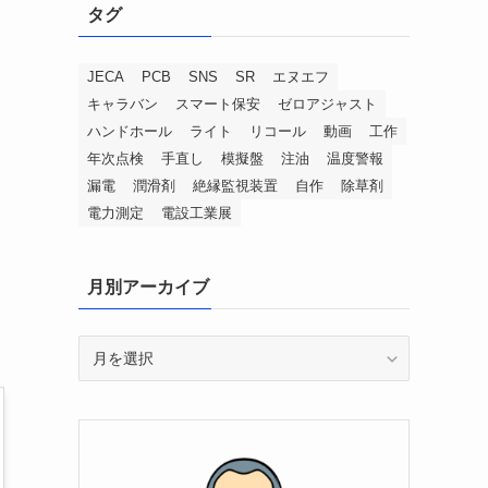
タグ
JECA
PCB
SNS
SR
エヌエフ
キャラバン
スマート保安
ゼロアジャスト
ハンドホール
ライト
リコール
動画
工作
年次点検
手直し
模擬盤
注油
温度警報
漏電
潤滑剤
絶縁監視装置
自作
除草剤
電力測定
電設工業展
月別アーカイブ
月
別
ア
ー
カ
イ