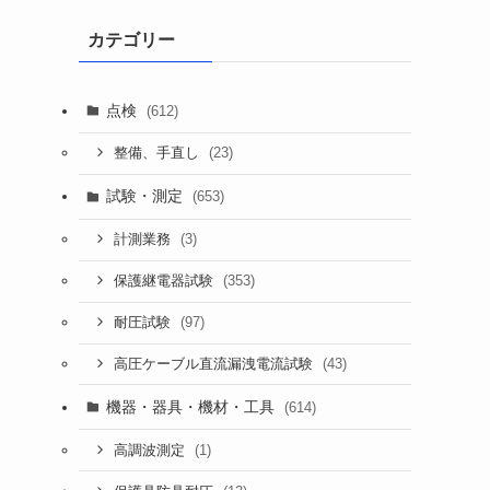
カテゴリー
点検
(612)
(23)
整備、手直し
試験・測定
(653)
(3)
計測業務
(353)
保護継電器試験
(97)
耐圧試験
(43)
高圧ケーブル直流漏洩電流試験
機器・器具・機材・工具
(614)
(1)
高調波測定