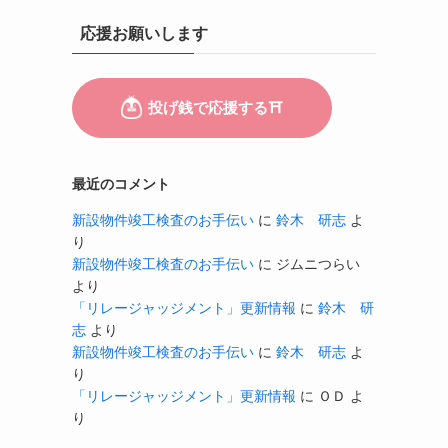
応援お願いします
最近のコメント
新設物件竣工検査のお手伝い
に
鈴木 研志
よ
り
新設物件竣工検査のお手伝い
に
ジムニつらい
より
「リレージャッジメント」更新情報
に
鈴木 研
志
より
新設物件竣工検査のお手伝い
に
鈴木 研志
よ
り
「リレージャッジメント」更新情報
に
ＯＤ
よ
り