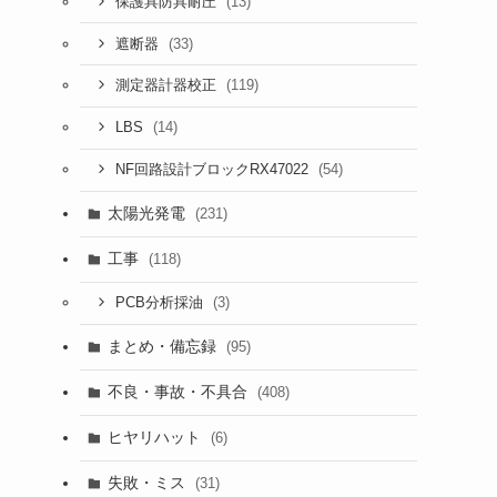
(13)
保護具防具耐圧
(33)
遮断器
(119)
測定器計器校正
(14)
LBS
(54)
NF回路設計ブロックRX47022
太陽光発電
(231)
工事
(118)
(3)
PCB分析採油
まとめ・備忘録
(95)
不良・事故・不具合
(408)
ヒヤリハット
(6)
失敗・ミス
(31)