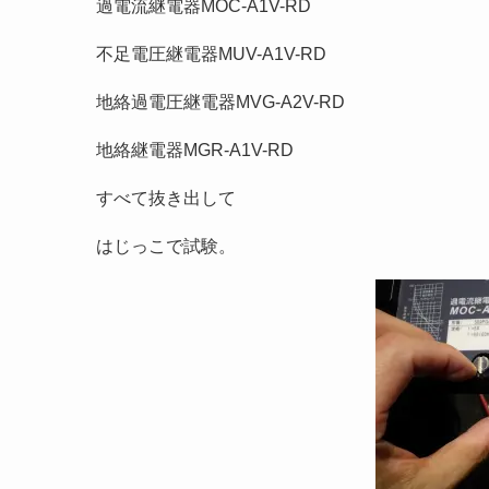
過電流継電器MOC-A1V-RD
不足電圧継電器MUV-A1V-RD
地絡過電圧継電器MVG-A2V-RD
地絡継電器MGR-A1V-RD
すべて抜き出して
はじっこで試験。