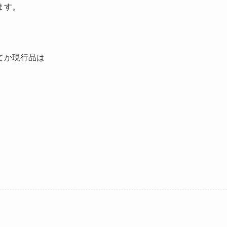
ます。
てか現行品は
。