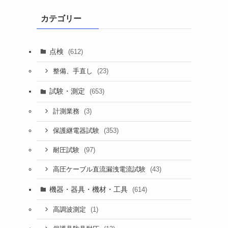
カテゴリー
点検
(612)
(23)
整備、手直し
試験・測定
(653)
(3)
計測業務
(353)
保護継電器試験
(97)
耐圧試験
(43)
高圧ケーブル直流漏洩電流試験
機器・器具・機材・工具
(614)
(1)
高調波測定