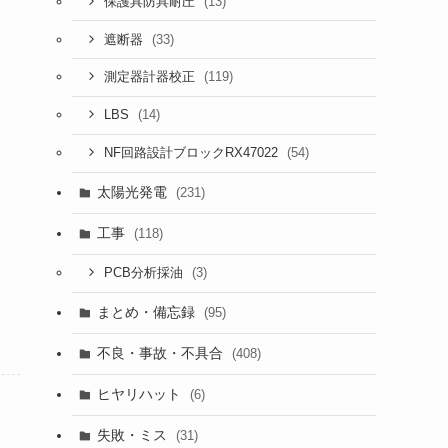
(13)
保護具防具耐圧
(33)
遮断器
(119)
測定器計器校正
(14)
LBS
(54)
NF回路設計ブロックRX47022
太陽光発電
(231)
工事
(118)
(3)
PCB分析採油
まとめ・備忘録
(95)
不良・事故・不具合
(408)
ヒヤリハット
(6)
失敗・ミス
(31)