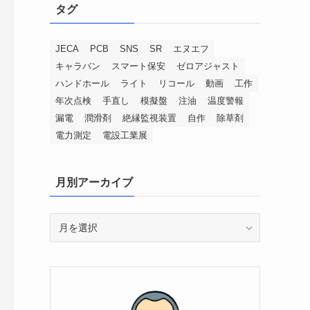
タグ
JECA
PCB
SNS
SR
エヌエフ
キャラバン
スマート保安
ゼロアジャスト
ハンドホール
ライト
リコール
動画
工作
年次点検
手直し
模擬盤
注油
温度警報
漏電
潤滑剤
絶縁監視装置
自作
除草剤
電力測定
電設工業展
月別アーカイブ
月
別
ア
ー
カ
イ