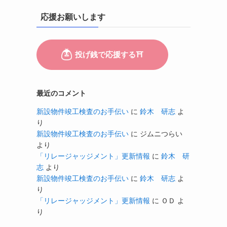
応援お願いします
最近のコメント
新設物件竣工検査のお手伝い
に
鈴木 研志
よ
り
新設物件竣工検査のお手伝い
に
ジムニつらい
より
「リレージャッジメント」更新情報
に
鈴木 研
志
より
新設物件竣工検査のお手伝い
に
鈴木 研志
よ
り
「リレージャッジメント」更新情報
に
ＯＤ
よ
り