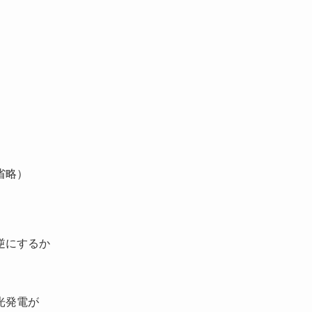
省略）
逆にするか
光発電が