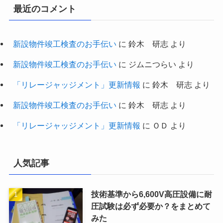
最近のコメント
新設物件竣工検査のお手伝い
に
鈴木 研志
より
新設物件竣工検査のお手伝い
に
ジムニつらい
より
「リレージャッジメント」更新情報
に
鈴木 研志
より
新設物件竣工検査のお手伝い
に
鈴木 研志
より
「リレージャッジメント」更新情報
に
ＯＤ
より
人気記事
技術基準から6,600V高圧設備に耐
圧試験は必ず必要か？をまとめて
みた