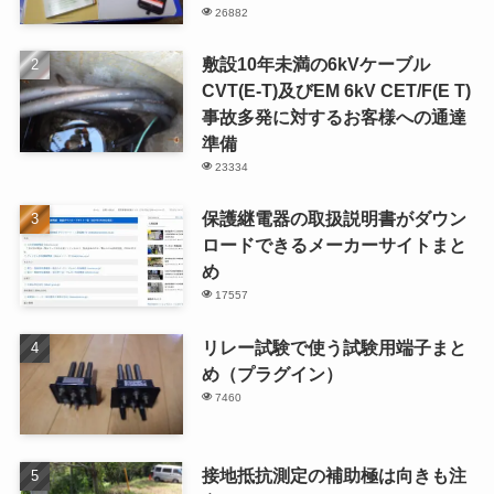
26882
敷設10年未満の6kVケーブル
CVT(E-T)及びEM 6kV CET/F(E T)
事故多発に対するお客様への通達
準備
23334
保護継電器の取扱説明書がダウン
ロードできるメーカーサイトまと
め
17557
リレー試験で使う試験用端子まと
め（プラグイン）
7460
接地抵抗測定の補助極は向きも注