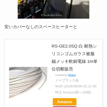
安いカバーなしのスペースヒーターと
RS-GE2.0SQ 白 耐熱シ
リコンゴムガラス被服
錫メッキ軟銅電線 1m単
位切断販売
created by
Rinker
ノーブランド品
¥430
(2026/08/06 02:21:50
時点 Amazon調べ-
詳細)
Amazon