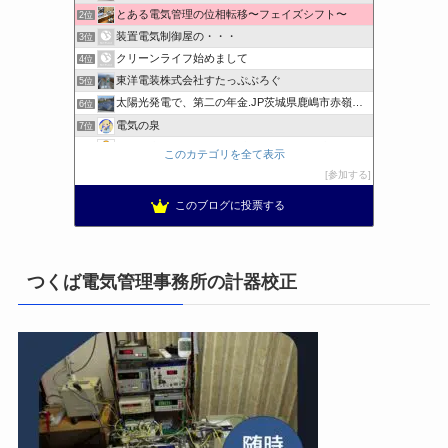
とある電気管理の位相転移〜フェイズシフト〜
2位
装置電気制御屋の・・・
3位
クリーンライフ始めまして
4位
東洋電装株式会社すたっぷぶろぐ
5位
太陽光発電で、第二の年金.JP茨城県鹿嶋市赤嶺電研企画ブログ
6位
電気の泉
7位
電気工事ナビ 総合電気工事サイト 電気工事を徹底解説
8位
このカテゴリを全て表示
工学の資格jp〜ゴールド〜
9位
参加する
日置空調 | エアコン取付 鹿児島 | 鹿児島のエアコン工事
10位
このブログに投票する
まぁ、ちゃんと仕事ができればいいな
11位
小林消防設備〜経営学修士 全類消防設備士 福岡県豊前市〜
12位
エンジニアリング日記
13位
つくば電気管理事務所の計器校正
私の電気主任技術者実務記事＋電気プチ動画
14位
橋口電工スタッフブログ
15位