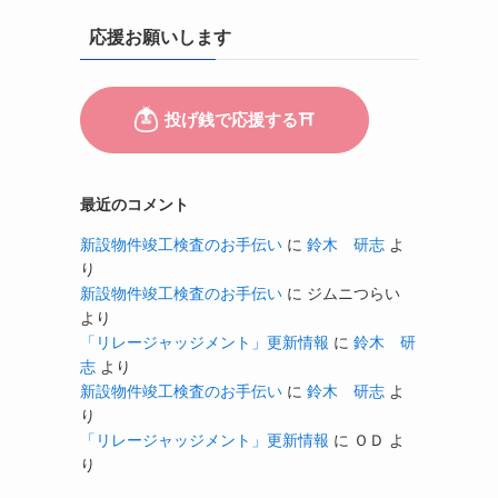
応援お願いします
最近のコメント
新設物件竣工検査のお手伝い
に
鈴木 研志
よ
り
新設物件竣工検査のお手伝い
に
ジムニつらい
より
「リレージャッジメント」更新情報
に
鈴木 研
志
より
新設物件竣工検査のお手伝い
に
鈴木 研志
よ
り
「リレージャッジメント」更新情報
に
ＯＤ
よ
り