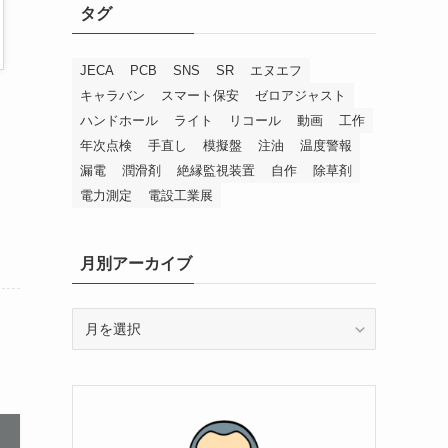
タグ
JECA
PCB
SNS
SR
エヌエフ
キャラバン
スマート保安
ゼロアジャスト
ハンドホール
ライト
リコール
動画
工作
年次点検
手直し
模擬盤
注油
温度警報
漏電
潤滑剤
絶縁監視装置
自作
除草剤
電力測定
電設工業展
月別アーカイブ
月
別
ア
ー
カ
イ