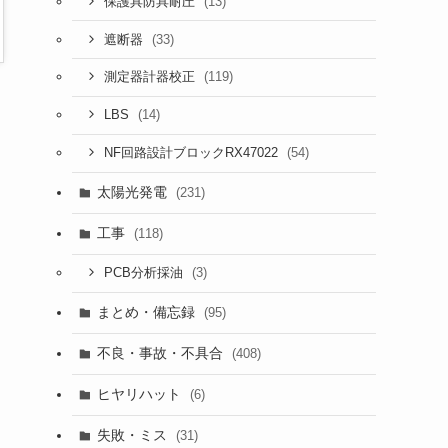
(13)
保護具防具耐圧
(33)
遮断器
(119)
測定器計器校正
(14)
LBS
(54)
NF回路設計ブロックRX47022
太陽光発電
(231)
工事
(118)
(3)
PCB分析採油
まとめ・備忘録
(95)
不良・事故・不具合
(408)
ヒヤリハット
(6)
失敗・ミス
(31)