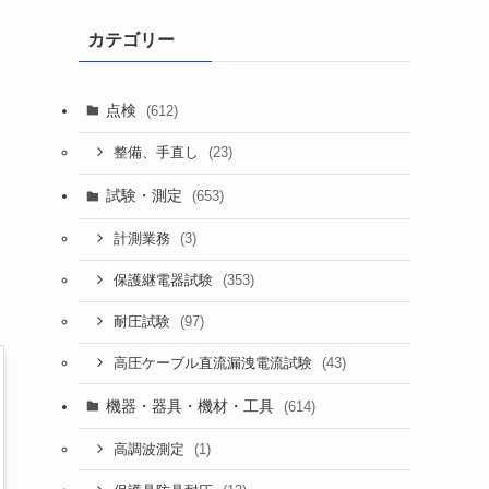
カテゴリー
点検
(612)
(23)
整備、手直し
試験・測定
(653)
(3)
計測業務
(353)
保護継電器試験
(97)
耐圧試験
(43)
高圧ケーブル直流漏洩電流試験
機器・器具・機材・工具
(614)
(1)
高調波測定