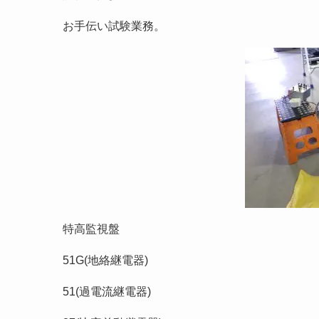
お手伝い試験業務。
特高監視盤
51G(地絡継電器)
51(過電流継電器)