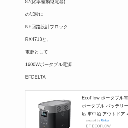
87(比率差動継電器)
の試験に
NF回路設計ブロック
RX4713と、
電源として
1600Wポータブル電源
EFDELTA
EcoFlow ポータブル
ポータブル バッテリー 
応 車中泊 アウトドア
created by
Rinker
EF ECOFLOW