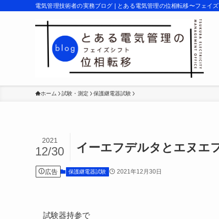
電気管理技術者の実務ブログ | とある電気管理の位相転移〜フェイ
ホーム
試験・測定
保護継電器試験
2021
イーエフデルタとエヌエ
12/30
広告
2021年12月30日
保護継電器試験
試験器持参で