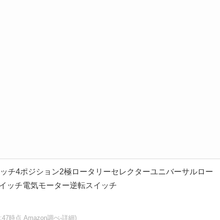
 20Aスイッチ4ポジション2極ロータリーセレクターユニバーサルロー
イッチ電気モーター逆転スイッチ
:33:47時点 Amazon調べ-
詳細)