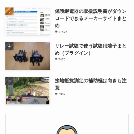
保護継電器の取扱説明書がダウン
ロードできるメーカーサイトまと
め
17576
リレー試験で使う試験用端子まと
め（プラグイン）
7470
接地抵抗測定の補助極は向きも注
意
7307