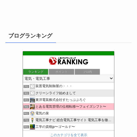
ブログランキング
ランキング
ポイント
ブロ画
小さな引越し屋と電気工事屋の奮闘記
1位
装置電気制御屋の・・・
2位
クリーンライフ始めまして
3位
東洋電装株式会社すたっぷぶろぐ
4位
とある電気管理の位相転移〜フェイズシフト〜
5位
電気の泉
6位
電気工事ナビ 総合電気工事サイト 電気工事を徹底解説
7位
工学の資格jp〜ゴールド〜
8位
日置空調 | エアコン取付 鹿児島 | 鹿児島のエアコン工事
9位
このカテゴリを全て表示