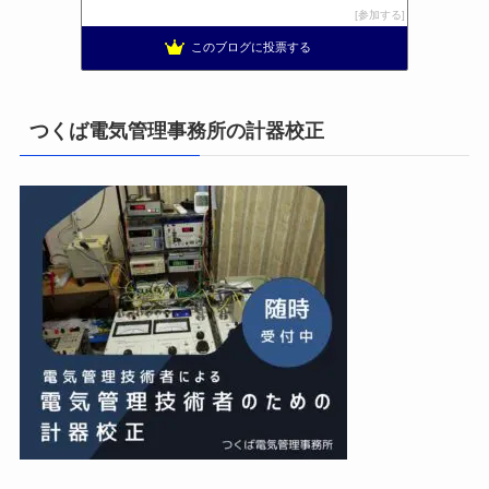
まぁ、ちゃんと仕事ができればいいな
10位
参加する
小林消防設備〜経営学修士 全類消防設備士 福岡県豊前市〜
11位
このブログに投票する
太陽光発電で、第二の年金.JP茨城県鹿嶋市赤嶺電研企画ブログ
12位
エンジニアリング日記
13位
私の電気主任技術者実務記事＋電気プチ動画
14位
つくば電気管理事務所の計器校正
★電験三種に合格させてあげる|理論攻略講座
15位