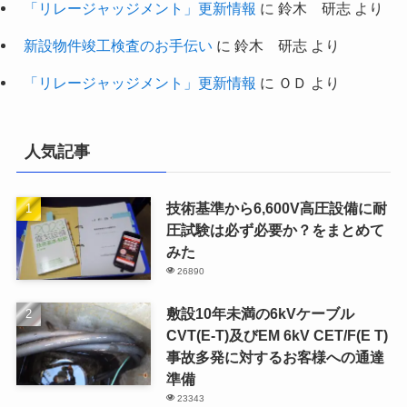
「リレージャッジメント」更新情報
に
鈴木 研志
より
新設物件竣工検査のお手伝い
に
鈴木 研志
より
「リレージャッジメント」更新情報
に
ＯＤ
より
人気記事
技術基準から6,600V高圧設備に耐
圧試験は必ず必要か？をまとめて
みた
26890
敷設10年未満の6kVケーブル
CVT(E-T)及びEM 6kV CET/F(E T)
事故多発に対するお客様への通達
準備
23343