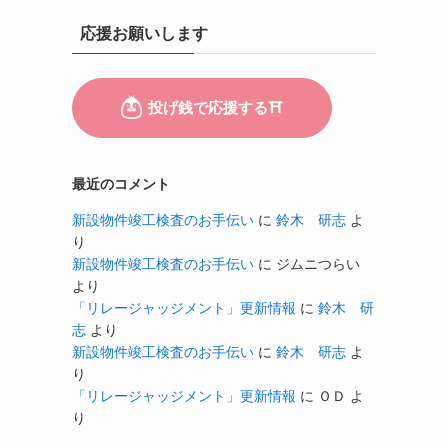
応援お願いします
最近のコメント
新設物件竣工検査のお手伝い
に
鈴木 研志
よ
り
新設物件竣工検査のお手伝い
に
ジムニつらい
より
「リレージャッジメント」更新情報
に
鈴木 研
志
より
新設物件竣工検査のお手伝い
に
鈴木 研志
よ
り
「リレージャッジメント」更新情報
に
ＯＤ
よ
り