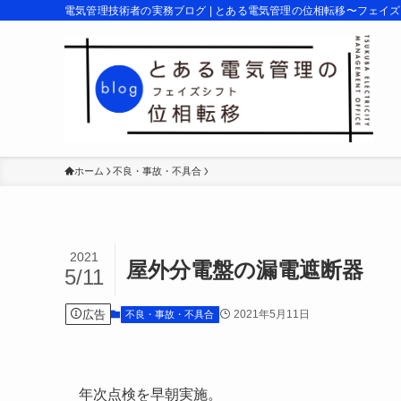
電気管理技術者の実務ブログ | とある電気管理の位相転移〜フェイ
ホーム
不良・事故・不具合
2021
屋外分電盤の漏電遮断器
5/11
広告
2021年5月11日
不良・事故・不具合
年次点検を早朝実施。