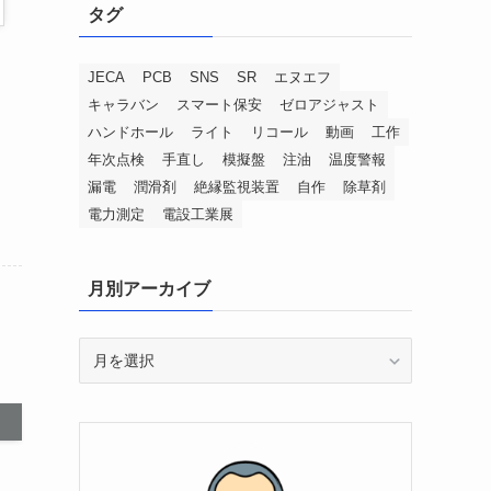
タグ
JECA
PCB
SNS
SR
エヌエフ
キャラバン
スマート保安
ゼロアジャスト
ハンドホール
ライト
リコール
動画
工作
年次点検
手直し
模擬盤
注油
温度警報
漏電
潤滑剤
絶縁監視装置
自作
除草剤
電力測定
電設工業展
月別アーカイブ
月
別
ア
ー
カ
イ