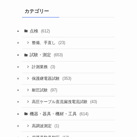
カテゴリー
点検
(612)
(23)
整備、手直し
試験・測定
(653)
(3)
計測業務
(353)
保護継電器試験
(97)
耐圧試験
(43)
高圧ケーブル直流漏洩電流試験
機器・器具・機材・工具
(614)
(1)
高調波測定