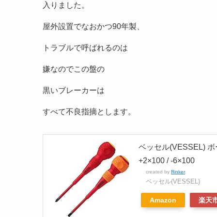
入りました。
屋外設置でなおかつ90年製、
トラブルで呼ばれるのは
嫌なのでこの盤の
黒いブレーカーは
すべて不良指摘とします。
ベッセル(VESSEL)
+2×100 / -6×100
created by
Rinker
ベッセル(VESSEL)
Amazon
楽天