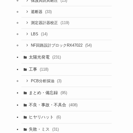
(13)
保護具防具耐圧
(33)
遮断器
(119)
測定器計器校正
(14)
LBS
(54)
NF回路設計ブロックRX47022
太陽光発電
(231)
工事
(118)
(3)
PCB分析採油
まとめ・備忘録
(95)
不良・事故・不具合
(408)
ヒヤリハット
(6)
失敗・ミス
(31)