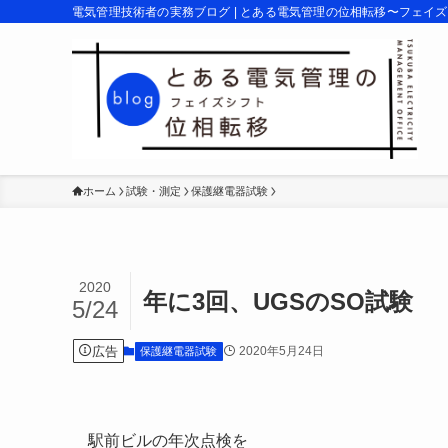
電気管理技術者の実務ブログ | とある電気管理の位相転移〜フェイ
ホーム
試験・測定
保護継電器試験
2020
年に3回、UGSのSO試験
5/24
広告
2020年5月24日
保護継電器試験
駅前ビルの年次点検を