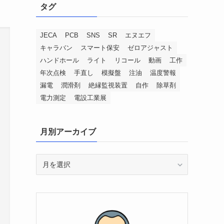
タグ
JECA
PCB
SNS
SR
エヌエフ
キャラバン
スマート保安
ゼロアジャスト
ハンドホール
ライト
リコール
動画
工作
年次点検
手直し
模擬盤
注油
温度警報
漏電
潤滑剤
絶縁監視装置
自作
除草剤
電力測定
電設工業展
月別アーカイブ
月
別
ア
ー
カ
イ