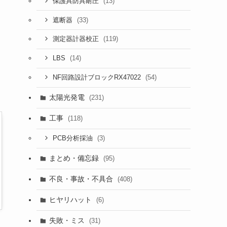
(13)
保護具防具耐圧
(33)
遮断器
(119)
測定器計器校正
(14)
LBS
(54)
NF回路設計ブロックRX47022
太陽光発電
(231)
工事
(118)
(3)
PCB分析採油
まとめ・備忘録
(95)
不良・事故・不具合
(408)
ヒヤリハット
(6)
失敗・ミス
(31)