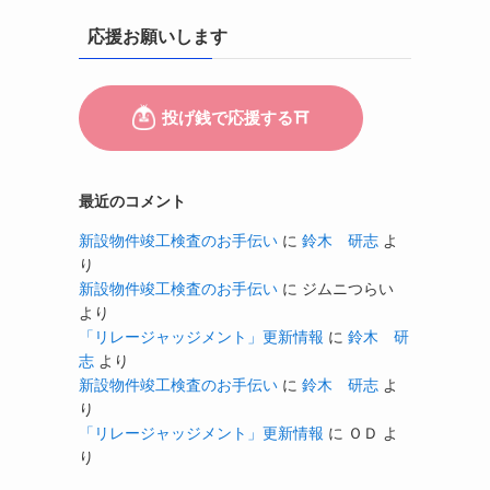
応援お願いします
最近のコメント
新設物件竣工検査のお手伝い
に
鈴木 研志
よ
り
新設物件竣工検査のお手伝い
に
ジムニつらい
より
「リレージャッジメント」更新情報
に
鈴木 研
志
より
新設物件竣工検査のお手伝い
に
鈴木 研志
よ
り
「リレージャッジメント」更新情報
に
ＯＤ
よ
り