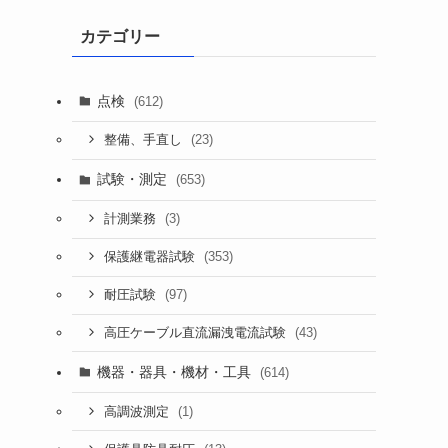
カテゴリー
点検
(612)
(23)
整備、手直し
試験・測定
(653)
(3)
計測業務
(353)
保護継電器試験
(97)
耐圧試験
(43)
高圧ケーブル直流漏洩電流試験
機器・器具・機材・工具
(614)
(1)
高調波測定