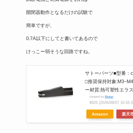
開閉器動作となるだけの試験で
簡単ですが、
0.7A以下にしてと書いてあるので
けっこー弱そうな回路ですね。
サトーパーツ■型番：c-1
□推奨保持対象:M3~M
ー材質:熱可塑性エラス
created by
Rinker
¥825
(2026/08/07 16
Amazon
楽天