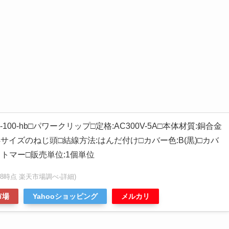
00-hb□パワークリップ□定格:AC300V-5A□本体材質:銅合金
4サイズのねじ頭□結線方法:はんだ付け□カバー色:B(黒)□カバ
トマー□販売単位:1個単位
:55:58時点 楽天市場調べ-
詳細)
市場
Yahooショッピング
メルカリ