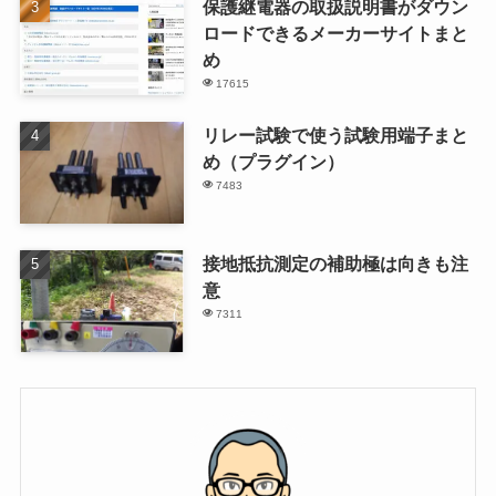
保護継電器の取扱説明書がダウン
ロードできるメーカーサイトまと
め
17615
リレー試験で使う試験用端子まと
め（プラグイン）
7483
接地抵抗測定の補助極は向きも注
意
7311