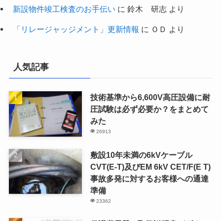
新設物件竣工検査のお手伝い
に
鈴木 研志
より
「リレージャッジメント」更新情報
に
ＯＤ
より
人気記事
技術基準から6,600V高圧設備に耐
圧試験は必ず必要か？をまとめて
みた
26913
敷設10年未満の6kVケーブル
CVT(E-T)及びEM 6kV CET/F(E T)
事故多発に対するお客様への通達
準備
23362