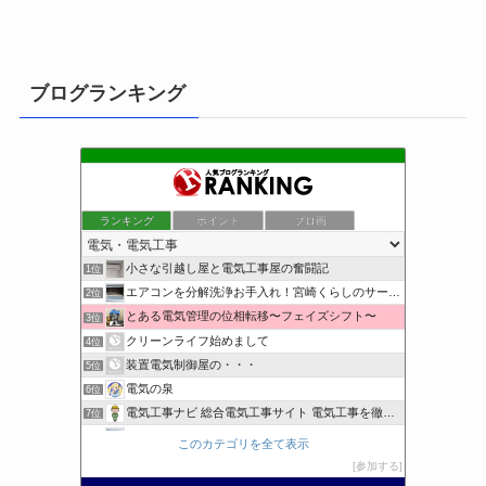
ブログランキング
ランキング
ポイント
ブロ画
小さな引越し屋と電気工事屋の奮闘記
1位
エアコンを分解洗浄お手入れ！宮崎くらしのサービス
2位
とある電気管理の位相転移〜フェイズシフト〜
3位
クリーンライフ始めまして
4位
装置電気制御屋の・・・
5位
電気の泉
6位
電気工事ナビ 総合電気工事サイト 電気工事を徹底解説
7位
東洋電装株式会社すたっぷぶろぐ
8位
このカテゴリを全て表示
工学の資格jp〜ゴールド〜
9位
参加する
日置空調 | エアコン取付 鹿児島 | 鹿児島のエアコン工事
10位