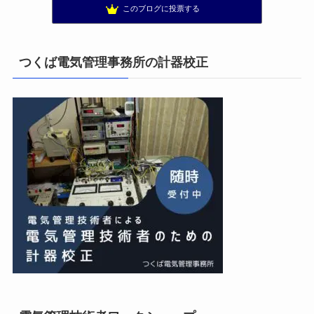
このブログに投票する
まぁ、ちゃんと仕事ができればいいな
11位
小林消防設備〜経営学修士 全類消防設備士 福岡県豊前市〜
12位
太陽光発電で、第二の年金.JP茨城県鹿嶋市赤嶺電研企画ブログ
13位
つくば電気管理事務所の計器校正
エンジニアリング日記
14位
私の電気主任技術者実務記事＋電気プチ動画
15位