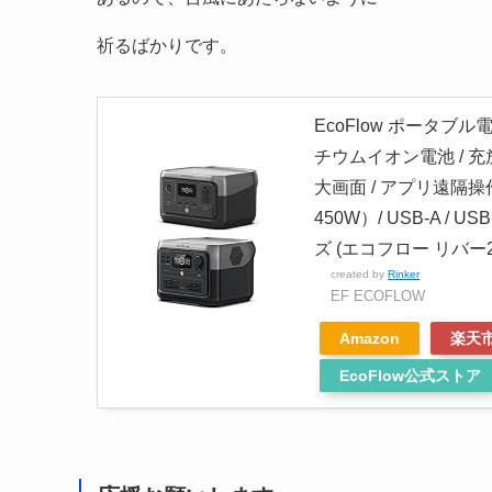
祈るばかりです。
EcoFlow ポータブル電
チウムイオン電池 / 充放
大画面 / アプリ遠隔操作 
450W）/ USB-A 
ズ (エコフロー リバー2
created by
Rinker
EF ECOFLOW
Amazon
楽天
EcoFlow公式ストア