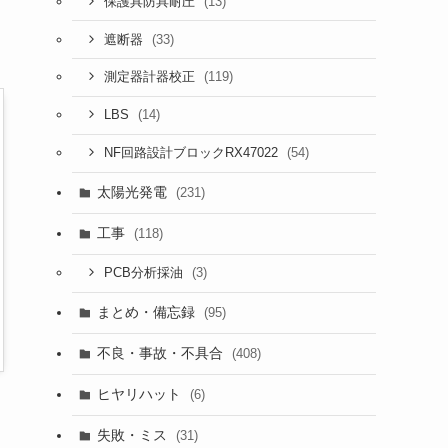
(13)
保護具防具耐圧
(33)
遮断器
(119)
測定器計器校正
(14)
LBS
(54)
NF回路設計ブロックRX47022
太陽光発電
(231)
工事
(118)
(3)
PCB分析採油
まとめ・備忘録
(95)
不良・事故・不具合
(408)
ヒヤリハット
(6)
失敗・ミス
(31)