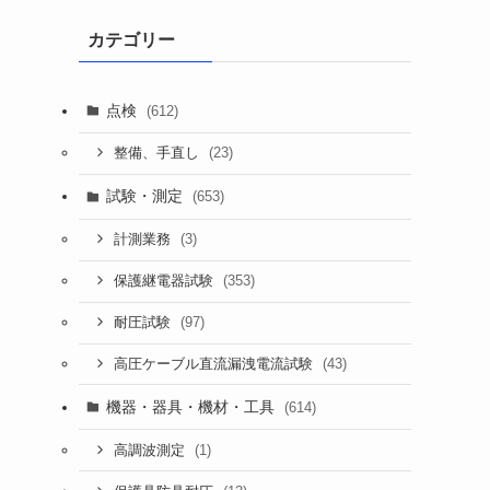
カテゴリー
点検
(612)
(23)
整備、手直し
試験・測定
(653)
(3)
計測業務
(353)
保護継電器試験
(97)
耐圧試験
(43)
高圧ケーブル直流漏洩電流試験
機器・器具・機材・工具
(614)
(1)
高調波測定