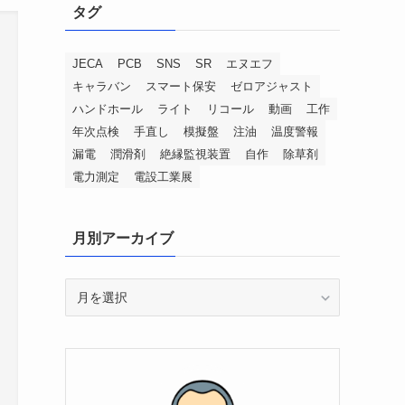
タグ
JECA
PCB
SNS
SR
エヌエフ
キャラバン
スマート保安
ゼロアジャスト
ハンドホール
ライト
リコール
動画
工作
年次点検
手直し
模擬盤
注油
温度警報
漏電
潤滑剤
絶縁監視装置
自作
除草剤
電力測定
電設工業展
月別アーカイブ
月
別
ア
ー
カ
イ