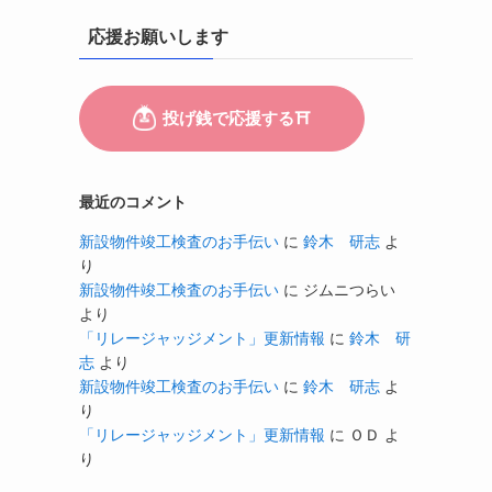
応援お願いします
最近のコメント
新設物件竣工検査のお手伝い
に
鈴木 研志
よ
り
新設物件竣工検査のお手伝い
に
ジムニつらい
より
「リレージャッジメント」更新情報
に
鈴木 研
志
より
新設物件竣工検査のお手伝い
に
鈴木 研志
よ
り
「リレージャッジメント」更新情報
に
ＯＤ
よ
り