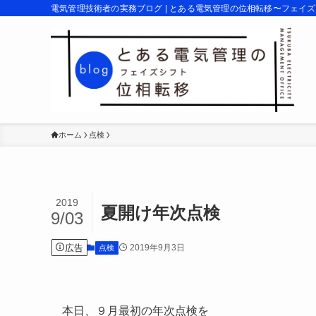
電気管理技術者の実務ブログ | とある電気管理の位相転移〜フェイ
ホーム
点検
2019
夏開け年次点検
9/03
広告
2019年9月3日
点検
本日、９月最初の年次点検を