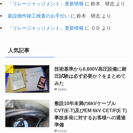
「リレージャッジメント」更新情報
に
鈴木 研志
より
新設物件竣工検査のお手伝い
に
鈴木 研志
より
「リレージャッジメント」更新情報
に
ＯＤ
より
人気記事
技術基準から6,600V高圧設備に耐
圧試験は必ず必要か？をまとめて
みた
26882
敷設10年未満の6kVケーブル
CVT(E-T)及びEM 6kV CET/F(E T)
事故多発に対するお客様への通達
準備
23334