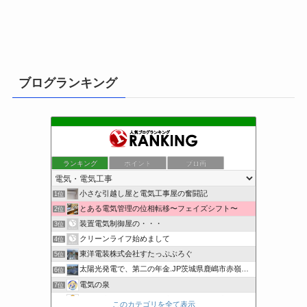
ブログランキング
ランキング
ポイント
ブロ画
小さな引越し屋と電気工事屋の奮闘記
1位
とある電気管理の位相転移〜フェイズシフト〜
2位
装置電気制御屋の・・・
3位
クリーンライフ始めまして
4位
東洋電装株式会社すたっぷぶろぐ
5位
太陽光発電で、第二の年金.JP茨城県鹿嶋市赤嶺電研企画ブログ
6位
電気の泉
7位
電気工事ナビ 総合電気工事サイト 電気工事を徹底解説
8位
このカテゴリを全て表示