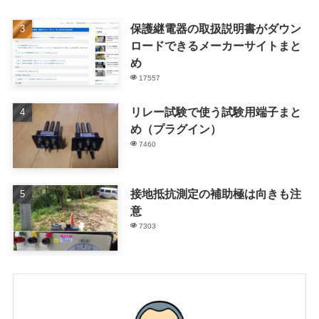
保護継電器の取扱説明書がダウン
ロードできるメーカーサイトまと
め
17557
リレー試験で使う試験用端子まと
め（プラグイン）
7460
接地抵抗測定の補助極は向きも注
意
7303