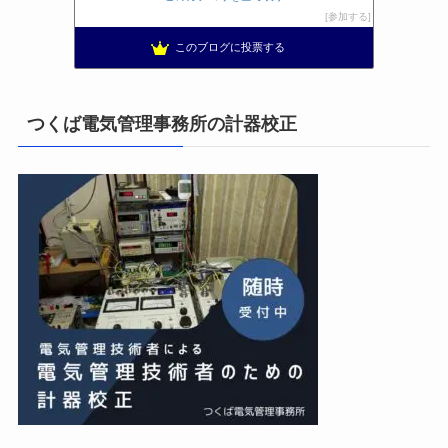
工学の資格jp〜ゴールド〜
9位
参加する
日置空調 | エアコン取付 鹿児島 | 鹿児島のエアコン工事
10位
このブログに投票する
まぁ、ちゃんと仕事ができればいいな
11位
小林消防設備〜経営学修士 全類消防設備士 福岡県豊前市〜
12位
エンジニアリング日記
13位
つくば電気管理事務所の計器校正
私の電気主任技術者実務記事＋電気プチ動画
14位
橋口電工スタッフブログ
15位