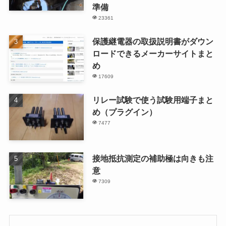
準備
23361
保護継電器の取扱説明書がダウン
ロードできるメーカーサイトまと
め
17609
リレー試験で使う試験用端子まと
め（プラグイン）
7477
接地抵抗測定の補助極は向きも注
意
7309