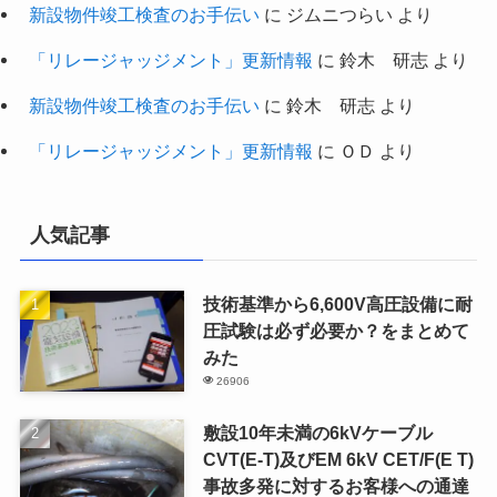
新設物件竣工検査のお手伝い
に
ジムニつらい
より
「リレージャッジメント」更新情報
に
鈴木 研志
より
新設物件竣工検査のお手伝い
に
鈴木 研志
より
「リレージャッジメント」更新情報
に
ＯＤ
より
人気記事
技術基準から6,600V高圧設備に耐
圧試験は必ず必要か？をまとめて
みた
26906
敷設10年未満の6kVケーブル
CVT(E-T)及びEM 6kV CET/F(E T)
事故多発に対するお客様への通達