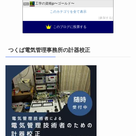
工学の資格jp〜ゴールド〜
9位
日置空調 | エアコン取付 鹿児島 | 鹿児島のエアコン工事
10位
このカテゴリを全て表示
まぁ、ちゃんと仕事ができればいいな
11位
参加する
小林消防設備〜経営学修士 全類消防設備士 福岡県豊前市〜
12位
このブログに投票する
太陽光発電で、第二の年金.JP茨城県鹿嶋市赤嶺電研企画ブログ
13位
エンジニアリング日記
14位
私の電気主任技術者実務記事＋電気プチ動画
15位
つくば電気管理事務所の計器校正