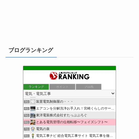
ブログランキング
ランキング
ポイント
ブロ画
小さな引越し屋と電気工事屋の奮闘記
1位
クリーンライフ始めまして
2位
装置電気制御屋の・・・
3位
エアコンを分解洗浄お手入れ！宮崎くらしのサービス
4位
東洋電装株式会社すたっぷぶろぐ
5位
とある電気管理の位相転移〜フェイズシフト〜
6位
電気の泉
7位
電気工事ナビ 総合電気工事サイト 電気工事を徹底解説
8位