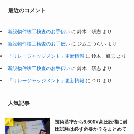
最近のコメント
新設物件竣工検査のお手伝い
に
鈴木 研志
より
新設物件竣工検査のお手伝い
に
ジムニつらい
より
「リレージャッジメント」更新情報
に
鈴木 研志
より
新設物件竣工検査のお手伝い
に
鈴木 研志
より
「リレージャッジメント」更新情報
に
ＯＤ
より
人気記事
技術基準から6,600V高圧設備に耐
圧試験は必ず必要か？をまとめて