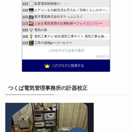
装置電気制御屋の・・・
3位
エアコンを分解洗浄お手入れ！宮崎くらしのサービス
4位
東洋電装株式会社すたっぷぶろぐ
5位
とある電気管理の位相転移〜フェイズシフト〜
6位
電気の泉
7位
電気工事ナビ 総合電気工事サイト 電気工事を徹底解説
8位
工学の資格jp〜ゴールド〜
9位
日置空調 | エアコン取付 鹿児島 | 鹿児島のエアコン工事
10位
このカテゴリを全て表示
まぁ、ちゃんと仕事ができればいいな
11位
参加する
小林消防設備〜経営学修士 全類消防設備士 福岡県豊前市〜
12位
このブログに投票する
太陽光発電で、第二の年金.JP茨城県鹿嶋市赤嶺電研企画ブログ
13位
エンジニアリング日記
14位
私の電気主任技術者実務記事＋電気プチ動画
15位
つくば電気管理事務所の計器校正