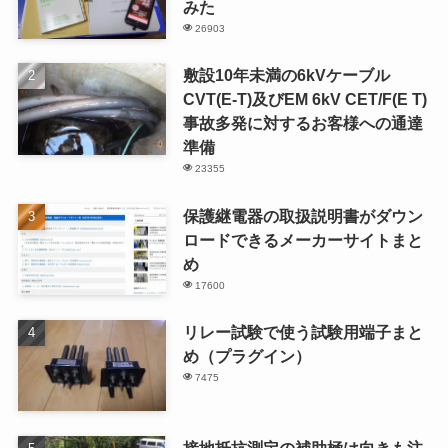
みた
26903
敷設10年未満の6kVケーブル
CVT(E-T)及びEM 6kV CET/F(E T)
事故多発に対するお客様への通達
準備
23355
保護継電器の取扱説明書がダウン
ロードできるメーカーサイトまと
め
17600
リレー試験で使う試験用端子まと
め（プラグイン）
7475
接地抵抗測定の補助極は向きも注