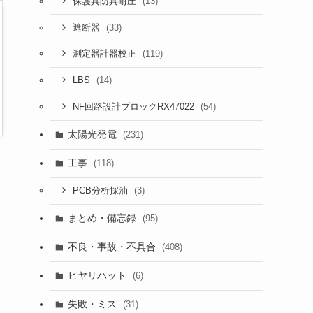
(13)
保護具防具耐圧
(33)
遮断器
(119)
測定器計器校正
(14)
LBS
(54)
NF回路設計ブロックRX47022
太陽光発電
(231)
工事
(118)
(3)
PCB分析採油
まとめ・備忘録
(95)
不良・事故・不具合
(408)
ヒヤリハット
(6)
失敗・ミス
(31)