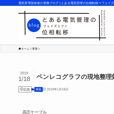
電気管理技術者の実務ブログ | とある電気管理の位相転移〜フェイ
ホーム
事務
2019
ペンレコグラフの現地整理
1/18
広告
2019年1月18日
事務
高圧ケーブル