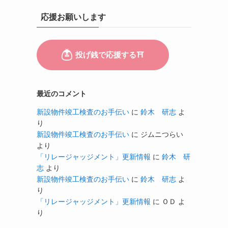
応援お願いします
最近のコメント
新設物件竣工検査のお手伝い
に
鈴木 研志
よ
り
新設物件竣工検査のお手伝い
に
ジムニつらい
より
「リレージャッジメント」更新情報
に
鈴木 研
志
より
新設物件竣工検査のお手伝い
に
鈴木 研志
よ
り
「リレージャッジメント」更新情報
に
ＯＤ
よ
り