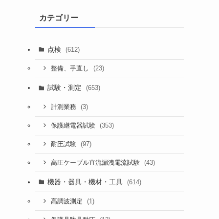
カテゴリー
点検
(612)
(23)
整備、手直し
試験・測定
(653)
(3)
計測業務
(353)
保護継電器試験
(97)
耐圧試験
(43)
高圧ケーブル直流漏洩電流試験
機器・器具・機材・工具
(614)
(1)
高調波測定