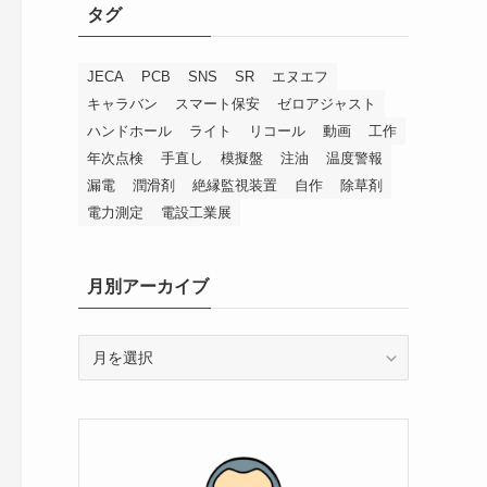
タグ
JECA
PCB
SNS
SR
エヌエフ
キャラバン
スマート保安
ゼロアジャスト
ハンドホール
ライト
リコール
動画
工作
年次点検
手直し
模擬盤
注油
温度警報
漏電
潤滑剤
絶縁監視装置
自作
除草剤
電力測定
電設工業展
月別アーカイブ
月
別
ア
ー
カ
イ