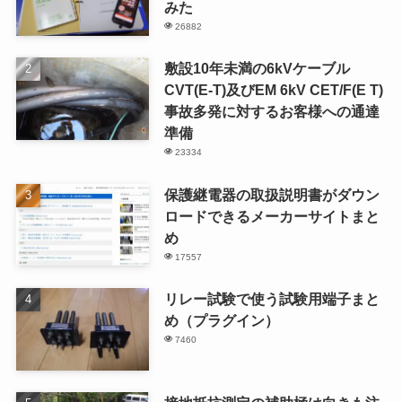
みた
26882
敷設10年未満の6kVケーブル
CVT(E-T)及びEM 6kV CET/F(E T)
事故多発に対するお客様への通達
準備
23334
保護継電器の取扱説明書がダウン
ロードできるメーカーサイトまと
め
17557
リレー試験で使う試験用端子まと
め（プラグイン）
7460