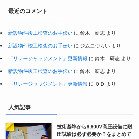
最近のコメント
新設物件竣工検査のお手伝い
に
鈴木 研志
より
新設物件竣工検査のお手伝い
に
ジムニつらい
より
「リレージャッジメント」更新情報
に
鈴木 研志
より
新設物件竣工検査のお手伝い
に
鈴木 研志
より
「リレージャッジメント」更新情報
に
ＯＤ
より
人気記事
技術基準から6,600V高圧設備に耐
圧試験は必ず必要か？をまとめて