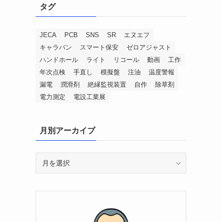
タグ
JECA
PCB
SNS
SR
エヌエフ
キャラバン
スマート保安
ゼロアジャスト
ハンドホール
ライト
リコール
動画
工作
年次点検
手直し
模擬盤
注油
温度警報
漏電
潤滑剤
絶縁監視装置
自作
除草剤
電力測定
電設工業展
月別アーカイブ
月
別
ア
ー
カ
イ