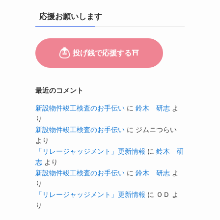
応援お願いします
最近のコメント
新設物件竣工検査のお手伝い
に
鈴木 研志
よ
り
新設物件竣工検査のお手伝い
に
ジムニつらい
より
「リレージャッジメント」更新情報
に
鈴木 研
志
より
新設物件竣工検査のお手伝い
に
鈴木 研志
よ
り
「リレージャッジメント」更新情報
に
ＯＤ
よ
り