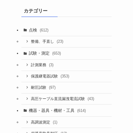
カテゴリー
点検
(612)
(23)
整備、手直し
試験・測定
(653)
(3)
計測業務
(353)
保護継電器試験
(97)
耐圧試験
(43)
高圧ケーブル直流漏洩電流試験
機器・器具・機材・工具
(614)
(1)
高調波測定