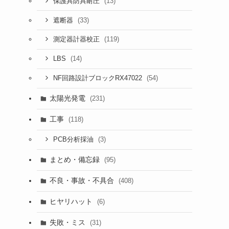
(13)
保護具防具耐圧
(33)
遮断器
(119)
測定器計器校正
(14)
LBS
(54)
NF回路設計ブロックRX47022
太陽光発電
(231)
工事
(118)
(3)
PCB分析採油
まとめ・備忘録
(95)
不良・事故・不具合
(408)
ヒヤリハット
(6)
失敗・ミス
(31)