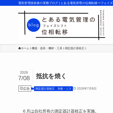
電気管理技術者の実務ブログ | とある電気管理の位相転移〜フェイ
ホーム
機器・器具・機材・工具
測定器計器校正
2026
抵抗を焼く
7/08
広告
2026年7月8日
測定器計器校正
失敗・ミス
６月は自社所有の測定器計器校正を実施。