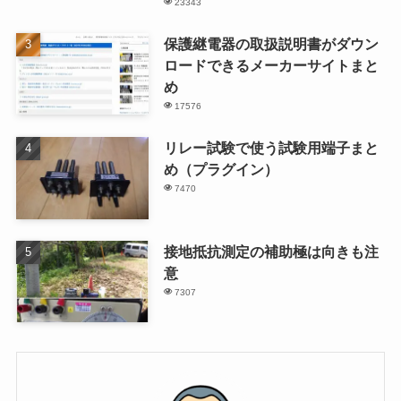
23343
保護継電器の取扱説明書がダウン
ロードできるメーカーサイトまと
め
17576
リレー試験で使う試験用端子まと
め（プラグイン）
7470
接地抵抗測定の補助極は向きも注
意
7307