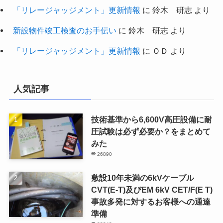
「リレージャッジメント」更新情報
に
鈴木 研志
より
新設物件竣工検査のお手伝い
に
鈴木 研志
より
「リレージャッジメント」更新情報
に
ＯＤ
より
人気記事
技術基準から6,600V高圧設備に耐
圧試験は必ず必要か？をまとめて
みた
26890
敷設10年未満の6kVケーブル
CVT(E-T)及びEM 6kV CET/F(E T)
事故多発に対するお客様への通達
準備