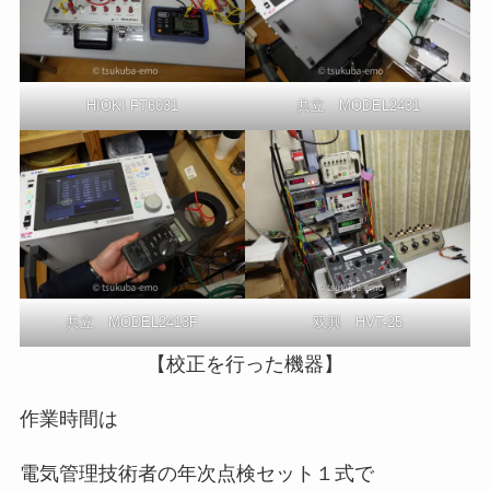
HIOKI FT6031
共立 MODEL2431
共立 MODEL2413F
双興 HVT-25
【校正を行った機器】
作業時間は
電気管理技術者の年次点検セット１式で