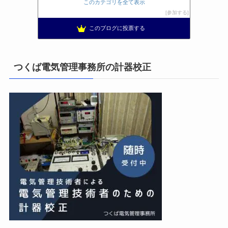
日置空調 | エアコン取付 鹿児島 | 鹿児島のエアコン工事
9位
このカテゴリを全て表示
まぁ、ちゃんと仕事ができればいいな
10位
参加する
小林消防設備〜経営学修士 全類消防設備士 福岡県豊前市〜
11位
このブログに投票する
太陽光発電で、第二の年金.JP茨城県鹿嶋市赤嶺電研企画ブログ
12位
エンジニアリング日記
13位
私の電気主任技術者実務記事＋電気プチ動画
14位
つくば電気管理事務所の計器校正
★電験三種に合格させてあげる|理論攻略講座
15位