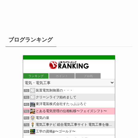
ブログランキング
ランキング
ポイント
ブロ画
小さな引越し屋と電気工事屋の奮闘記
1位
装置電気制御屋の・・・
2位
クリーンライフ始めまして
3位
東洋電装株式会社すたっぷぶろぐ
4位
とある電気管理の位相転移〜フェイズシフト〜
5位
電気の泉
6位
電気工事ナビ 総合電気工事サイト 電気工事を徹底解説
7位
工学の資格jp〜ゴールド〜
8位