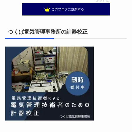
参加する
小林消防設備〜経営学修士 全類消防設備士 福岡県豊前市〜
12位
このブログに投票する
太陽光発電で、第二の年金.JP茨城県鹿嶋市赤嶺電研企画ブログ
13位
エンジニアリング日記
14位
私の電気主任技術者実務記事＋電気プチ動画
15位
つくば電気管理事務所の計器校正