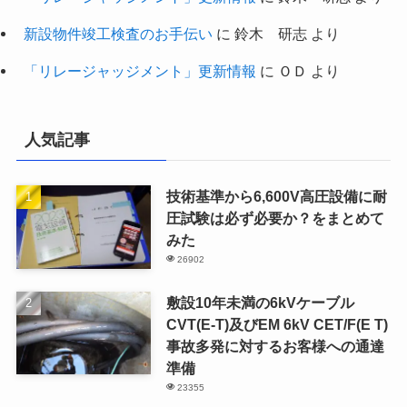
新設物件竣工検査のお手伝い
に
鈴木 研志
より
「リレージャッジメント」更新情報
に
ＯＤ
より
人気記事
技術基準から6,600V高圧設備に耐
圧試験は必ず必要か？をまとめて
みた
26902
敷設10年未満の6kVケーブル
CVT(E-T)及びEM 6kV CET/F(E T)
事故多発に対するお客様への通達
準備
23355