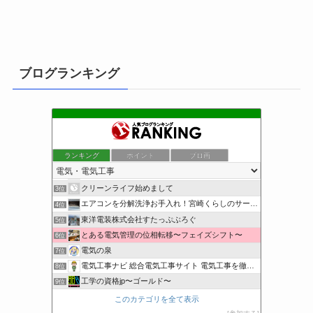
ブログランキング
ランキング
ポイント
ブロ画
小さな引越し屋と電気工事屋の奮闘記
1位
装置電気制御屋の・・・
2位
クリーンライフ始めまして
3位
エアコンを分解洗浄お手入れ！宮崎くらしのサービス
4位
東洋電装株式会社すたっぷぶろぐ
5位
とある電気管理の位相転移〜フェイズシフト〜
6位
電気の泉
7位
電気工事ナビ 総合電気工事サイト 電気工事を徹底解説
8位
工学の資格jp〜ゴールド〜
9位
日置空調 | エアコン取付 鹿児島 | 鹿児島のエアコン工事
10位
このカテゴリを全て表示
まぁ、ちゃんと仕事ができればいいな
11位