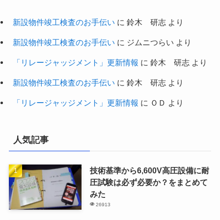
新設物件竣工検査のお手伝い
に
鈴木 研志
より
新設物件竣工検査のお手伝い
に
ジムニつらい
より
「リレージャッジメント」更新情報
に
鈴木 研志
より
新設物件竣工検査のお手伝い
に
鈴木 研志
より
「リレージャッジメント」更新情報
に
ＯＤ
より
人気記事
技術基準から6,600V高圧設備に耐
圧試験は必ず必要か？をまとめて
みた
26913