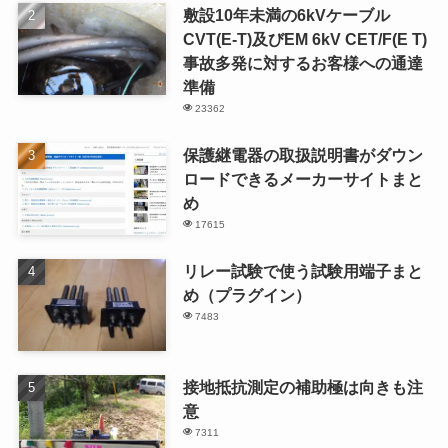
敷設10年未満の6kVケーブル
CVT(E-T)及びEM 6kV CET/F(E T)
事故多発に対するお客様への通達
準備
23362
保護継電器の取扱説明書がダウン
ロードできるメーカーサイトまと
め
17615
リレー試験で使う試験用端子まと
め（プラグイン）
7483
接地抵抗測定の補助極は向きも注
意
7311