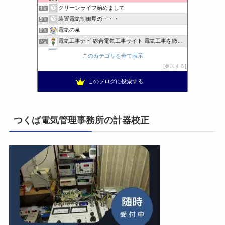
クリーンライフ始めまして
4位
装置電気制御屋の・・・
5位
電気の泉
6位
電気工事ナビ 総合電気工事サイト 電気工事を徹底解説
7位
東洋電装株式会社すたっぷぶろぐ
8位
このカテゴリを全て表示
工学の資格jp〜ゴールド〜
9位
参加する
日置空調 | エアコン取付 鹿児島 | 鹿児島のエアコン工事
10位
このブログに投票する
まぁ、ちゃんと仕事ができればいいな
11位
小林消防設備〜経営学修士 全類消防設備士 福岡県豊前市〜
12位
太陽光発電で、第二の年金.JP茨城県鹿嶋市赤嶺電研企画ブログ
13位
つくば電気管理事務所の計器校正
エンジニアリング日記
14位
私の電気主任技術者実務記事＋電気プチ動画
15位