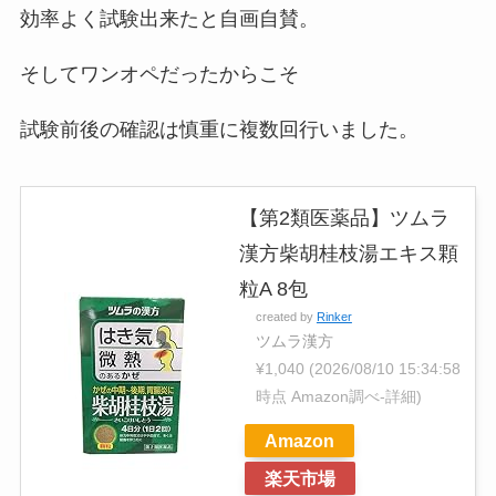
効率よく試験出来たと自画自賛。
そしてワンオペだったからこそ
試験前後の確認は慎重に複数回行いました。
【第2類医薬品】ツムラ
漢方柴胡桂枝湯エキス顆
粒A 8包
created by
Rinker
ツムラ漢方
¥1,040
(2026/08/10 15:34:58
時点 Amazon調べ-
詳細)
Amazon
楽天市場