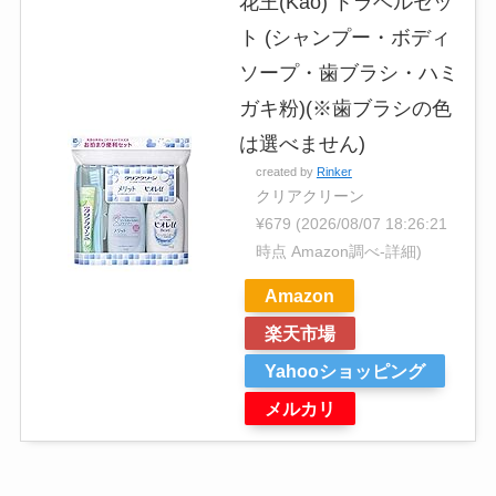
花王(Kao) トラベルセッ
ト (シャンプー・ボディ
ソープ・歯ブラシ・ハミ
ガキ粉)(※歯ブラシの色
は選べません)
created by
Rinker
クリアクリーン
¥679
(2026/08/07 18:26:21
時点 Amazon調べ-
詳細)
Amazon
楽天市場
Yahooショッピング
メルカリ